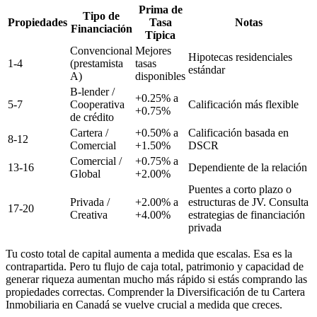
Prima de
Tipo de
Propiedades
Tasa
Notas
Financiación
Típica
Convencional
Mejores
Hipotecas residenciales
1-4
(prestamista
tasas
estándar
A)
disponibles
B-lender /
+0.25% a
5-7
Cooperativa
Calificación más flexible
+0.75%
de crédito
Cartera /
+0.50% a
Calificación basada en
8-12
Comercial
+1.50%
DSCR
Comercial /
+0.75% a
13-16
Dependiente de la relación
Global
+2.00%
Puentes a corto plazo o
Privada /
+2.00% a
estructuras de JV. Consulta
17-20
Creativa
+4.00%
estrategias de financiación
privada
Tu costo total de capital aumenta a medida que escalas. Esa es la
contrapartida. Pero tu flujo de caja total, patrimonio y capacidad de
generar riqueza aumentan mucho más rápido si estás comprando las
propiedades correctas. Comprender la Diversificación de tu Cartera
Inmobiliaria en Canadá se vuelve crucial a medida que creces.