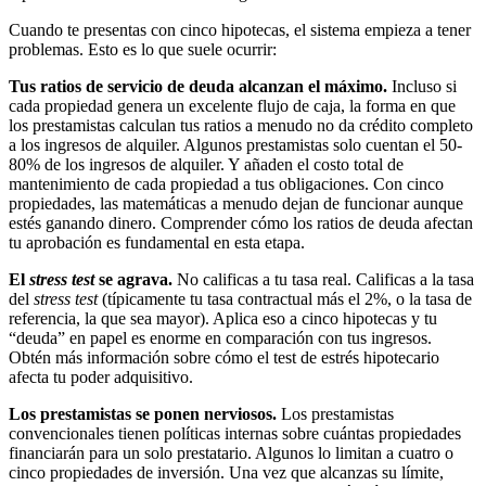
Cuando te presentas con cinco hipotecas, el sistema empieza a tener
problemas. Esto es lo que suele ocurrir:
Tus ratios de servicio de deuda alcanzan el máximo.
Incluso si
cada propiedad genera un excelente flujo de caja, la forma en que
los prestamistas calculan tus ratios a menudo no da crédito completo
a los ingresos de alquiler. Algunos prestamistas solo cuentan el 50-
80% de los ingresos de alquiler. Y añaden el costo total de
mantenimiento de cada propiedad a tus obligaciones. Con cinco
propiedades, las matemáticas a menudo dejan de funcionar aunque
estés ganando dinero. Comprender cómo los ratios de deuda afectan
tu aprobación es fundamental en esta etapa.
El
stress test
se agrava.
No calificas a tu tasa real. Calificas a la tasa
del
stress test
(típicamente tu tasa contractual más el 2%, o la tasa de
referencia, la que sea mayor). Aplica eso a cinco hipotecas y tu
“deuda” en papel es enorme en comparación con tus ingresos.
Obtén más información sobre cómo el test de estrés hipotecario
afecta tu poder adquisitivo.
Los prestamistas se ponen nerviosos.
Los prestamistas
convencionales tienen políticas internas sobre cuántas propiedades
financiarán para un solo prestatario. Algunos lo limitan a cuatro o
cinco propiedades de inversión. Una vez que alcanzas su límite,