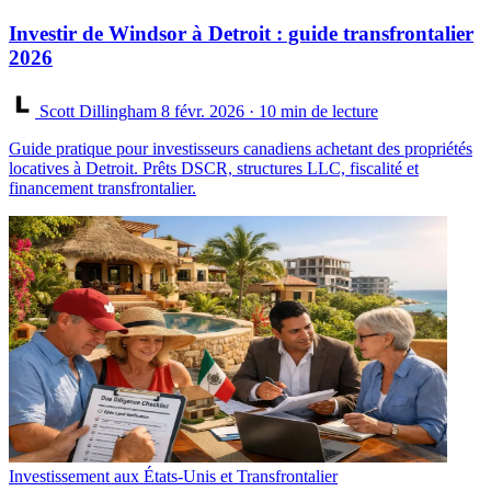
Investir de Windsor à Detroit : guide transfrontalier
2026
Scott Dillingham
8 févr. 2026
· 10 min de lecture
Guide pratique pour investisseurs canadiens achetant des propriétés
locatives à Detroit. Prêts DSCR, structures LLC, fiscalité et
financement transfrontalier.
Investissement aux États-Unis et Transfrontalier