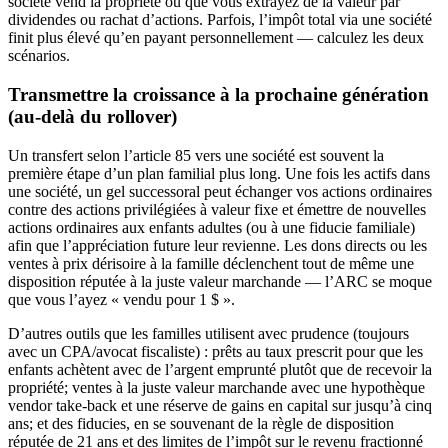
société vend la propriété ou que vous extrayez de la valeur par
dividendes ou rachat d’actions. Parfois, l’impôt total via une société
finit plus élevé qu’en payant personnellement — calculez les deux
scénarios.
Transmettre la croissance à la prochaine génération
(au-delà du rollover)
Un transfert selon l’article 85 vers une société est souvent la
première étape d’un plan familial plus long. Une fois les actifs dans
une société, un gel successoral peut échanger vos actions ordinaires
contre des actions privilégiées à valeur fixe et émettre de nouvelles
actions ordinaires aux enfants adultes (ou à une fiducie familiale)
afin que l’appréciation future leur revienne. Les dons directs ou les
ventes à prix dérisoire à la famille déclenchent tout de même une
disposition réputée à la juste valeur marchande — l’ARC se moque
que vous l’ayez « vendu pour 1 $ ».
D’autres outils que les familles utilisent avec prudence (toujours
avec un CPA/avocat fiscaliste) : prêts au taux prescrit pour que les
enfants achètent avec de l’argent emprunté plutôt que de recevoir la
propriété; ventes à la juste valeur marchande avec une hypothèque
vendor take-back et une réserve de gains en capital sur jusqu’à cinq
ans; et des fiducies, en se souvenant de la règle de disposition
réputée de 21 ans et des limites de l’impôt sur le revenu fractionné