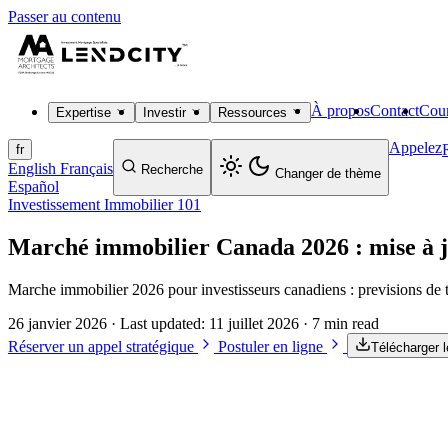
Passer au contenu
À propos
Contact
Cour
Expertise
Investir
Ressources
Appelez
fr
English
Français
Recherche
Changer de thème
Español
Investissement Immobilier 101
Marché immobilier Canada 2026 : mise à j
Marche immobilier 2026 pour investisseurs canadiens : previsions de t
26 janvier 2026
· Last updated:
11 juillet 2026
· 7 min read
Réserver un appel stratégique
Postuler en ligne
Télécharger 