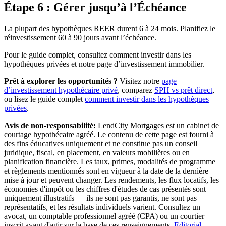
Étape 6 : Gérer jusqu’à l’Échéance
La plupart des hypothèques REER durent 6 à 24 mois. Planifiez le
réinvestissement 60 à 90 jours avant l’échéance.
Pour le guide complet, consultez comment investir dans les
hypothèques privées et notre page d’investissement immobilier.
Prêt à explorer les opportunités ?
Visitez notre
page
d’investissement hypothécaire privé
, comparez
SPH vs prêt direct
,
ou lisez le guide complet
comment investir dans les hypothèques
privées
.
Avis de non-responsabilité:
LendCity Mortgages est un cabinet de
courtage hypothécaire agréé. Le contenu de cette page est fourni à
des fins éducatives uniquement et ne constitue pas un conseil
juridique, fiscal, en placement, en valeurs mobilières ou en
planification financière. Les taux, primes, modalités de programme
et règlements mentionnés sont en vigueur à la date de la dernière
mise à jour et peuvent changer. Les rendements, les flux locatifs, les
économies d'impôt ou les chiffres d'études de cas présentés sont
uniquement illustratifs — ils ne sont pas garantis, ne sont pas
représentatifs, et les résultats individuels varient. Consultez un
avocat, un comptable professionnel agréé (CPA) ou un courtier
inscrit avant d'agir sur la base de ces renseignements.
Editorial