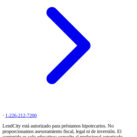
·
1-226-212-7200
LendCity está autorizado para préstamos hipotecarios. No
proporcionamos asesoramiento fiscal, legal ni de inversión. El
contenido es solo educativo; consulte al profesional autorizado