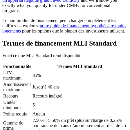
un appel stratégique gratuit avec LendCity
and we’ll show you
exactly what you qualify for under CMHC or conventional
programs.
Le bon produit de financement peut changer complètement les
chiffres — explorez
notre guide de financement hypothécaire multi-
logements
pour les options que la plupart des investisseurs utilisent.
Termes de financement MLI Standard
Voici ce que MLI Standard rend disponible :
Fonctionnalité
Termes MLI Standard
LTV
85%
maximum
Amortissement
Jusqu’à 40 ans
maximum
Recours
Recours intégral
Unités
5+
minimum
Points requis
Aucun
2,50% - 5,50% du prêt (plus surcharge de 0,25%
Gamme de
par tranche de 5 ans d’amortissement au-delà de 25
prime