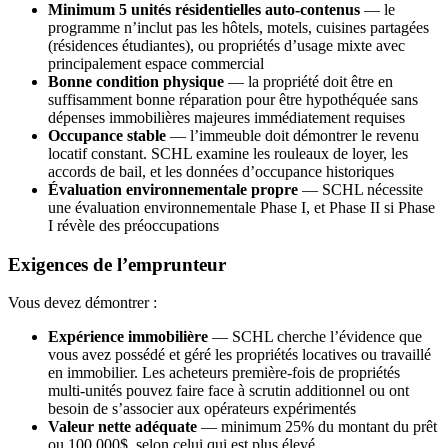
Minimum 5 unités résidentielles auto-contenus
— le
programme n’inclut pas les hôtels, motels, cuisines partagées
(résidences étudiantes), ou propriétés d’usage mixte avec
principalement espace commercial
Bonne condition physique
— la propriété doit être en
suffisamment bonne réparation pour être hypothéquée sans
dépenses immobilières majeures immédiatement requises
Occupance stable
— l’immeuble doit démontrer le revenu
locatif constant. SCHL examine les rouleaux de loyer, les
accords de bail, et les données d’occupance historiques
Évaluation environnementale propre
— SCHL nécessite
une évaluation environnementale Phase I, et Phase II si Phase
I révèle des préoccupations
Exigences de l’emprunteur
Vous devez démontrer :
Expérience immobilière
— SCHL cherche l’évidence que
vous avez possédé et géré les propriétés locatives ou travaillé
en immobilier. Les acheteurs première-fois de propriétés
multi-unités pouvez faire face à scrutin additionnel ou ont
besoin de s’associer aux opérateurs expérimentés
Valeur nette adéquate
— minimum 25% du montant du prêt
ou 100 000$, selon celui qui est plus élevé