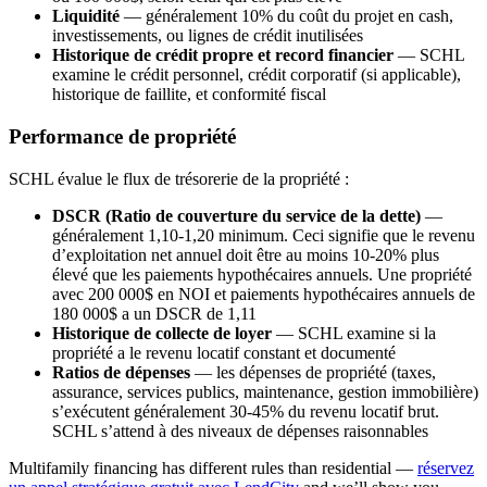
Liquidité
— généralement 10% du coût du projet en cash,
investissements, ou lignes de crédit inutilisées
Historique de crédit propre et record financier
— SCHL
examine le crédit personnel, crédit corporatif (si applicable),
historique de faillite, et conformité fiscal
Performance de propriété
SCHL évalue le flux de trésorerie de la propriété :
DSCR (Ratio de couverture du service de la dette)
—
généralement 1,10-1,20 minimum. Ceci signifie que le revenu
d’exploitation net annuel doit être au moins 10-20% plus
élevé que les paiements hypothécaires annuels. Une propriété
avec 200 000$ en NOI et paiements hypothécaires annuels de
180 000$ a un DSCR de 1,11
Historique de collecte de loyer
— SCHL examine si la
propriété a le revenu locatif constant et documenté
Ratios de dépenses
— les dépenses de propriété (taxes,
assurance, services publics, maintenance, gestion immobilière)
s’exécutent généralement 30-45% du revenu locatif brut.
SCHL s’attend à des niveaux de dépenses raisonnables
Multifamily financing has different rules than residential —
réservez