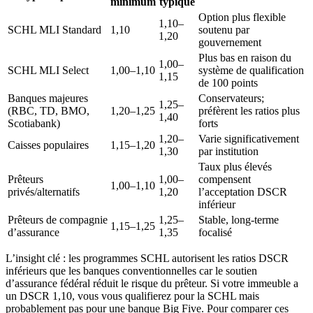
minimum
typique
Option plus flexible
1,10–
SCHL MLI Standard
1,10
soutenu par
1,20
gouvernement
Plus bas en raison du
1,00–
SCHL MLI Select
1,00–1,10
système de qualification
1,15
de 100 points
Banques majeures
Conservateurs;
1,25–
(RBC, TD, BMO,
1,20–1,25
préfèrent les ratios plus
1,40
Scotiabank)
forts
1,20–
Varie significativement
Caisses populaires
1,15–1,20
1,30
par institution
Taux plus élevés
Prêteurs
1,00–
compensent
1,00–1,10
privés/alternatifs
1,20
l’acceptation DSCR
inférieur
Prêteurs de compagnie
1,25–
Stable, long-terme
1,15–1,25
d’assurance
1,35
focalisé
L’insight clé : les programmes SCHL autorisent les ratios DSCR
inférieurs que les banques conventionnelles car le soutien
d’assurance fédéral réduit le risque du prêteur. Si votre immeuble a
un DSCR 1,10, vous vous qualifierez pour la SCHL mais
probablement pas pour une banque Big Five. Pour comparer ces