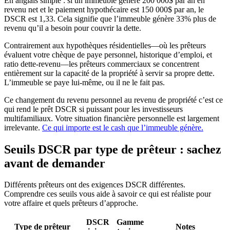
En anglais simple : si un immeuble génère 200 000$ par an en
revenu net et le paiement hypothécaire est 150 000$ par an, le
DSCR est 1,33. Cela signifie que l’immeuble génère 33% plus de
revenu qu’il a besoin pour couvrir la dette.
Contrairement aux hypothèques résidentielles—où les prêteurs
évaluent votre chèque de paye personnel, historique d’emploi, et
ratio dette-revenu—les prêteurs commerciaux se concentrent
entièrement sur la capacité de la propriété à servir sa propre dette.
L’immeuble se paye lui-même, ou il ne le fait pas.
Ce changement du revenu personnel au revenu de propriété c’est ce
qui rend le prêt DSCR si puissant pour les investisseurs
multifamiliaux. Votre situation financière personnelle est largement
irrelevante.
Ce qui importe est le cash que l’immeuble génère.
Seuils DSCR par type de prêteur : sachez
avant de demander
Différents prêteurs ont des exigences DSCR différentes.
Comprendre ces seuils vous aide à savoir ce qui est réaliste pour
votre affaire et quels prêteurs d’approche.
DSCR
Gamme
Type de prêteur
Notes