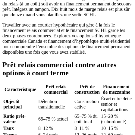
du relais (à un coût) soit avoir un financement permanent de secours
prêt. Intégrez un tampon. Dix-huit mois de marge relais est plus sûr
que douze quand vous planifiez une sortie SCHL.
Travailler avec un courtier hypothécaire qui gère à la fois le
financement relais commercial et le financement SCHL garde les
deux phases coordonnées. Explorez vos options d’hypothèque
commerciale Canada et financement d’hypothèque multi-résidentiel
pour comprendre l’ensemble des options de financement permanent
disponibles une fois que vous avez stabilisé.
Prêt relais commercial contre autres
options à court terme
Prêt relais
Prêt de
Financement
Caractéristique
commercial
construction
de mezzanine
Écart entre dette
Objectif
Détention
Construction
senior et
principal
transitionnelle
active
capital-actions
Ratio prêt-
65–75 % du
15–20 %
65–75 % actuel
valeur
coût total
(subordonné)
Taux
8–12 %
8–11 %
10–15 %
Terme
6–24 mois
12–36 mois
12–60 mois