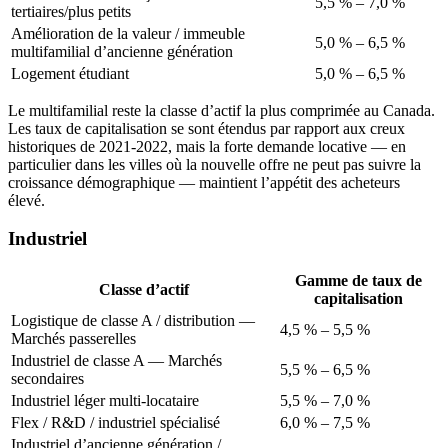
5,5 % – 7,0 %
tertiaires/plus petits
Amélioration de la valeur / immeuble
5,0 % – 6,5 %
multifamilial d’ancienne génération
Logement étudiant
5,0 % – 6,5 %
Le multifamilial reste la classe d’actif la plus comprimée au Canada.
Les taux de capitalisation se sont étendus par rapport aux creux
historiques de 2021-2022, mais la forte demande locative — en
particulier dans les villes où la nouvelle offre ne peut pas suivre la
croissance démographique — maintient l’appétit des acheteurs
élevé.
Industriel
Gamme de taux de
Classe d’actif
capitalisation
Logistique de classe A / distribution —
4,5 % – 5,5 %
Marchés passerelles
Industriel de classe A — Marchés
5,5 % – 6,5 %
secondaires
Industriel léger multi-locataire
5,5 % – 7,0 %
Flex / R&D / industriel spécialisé
6,0 % – 7,5 %
Industriel d’ancienne génération /