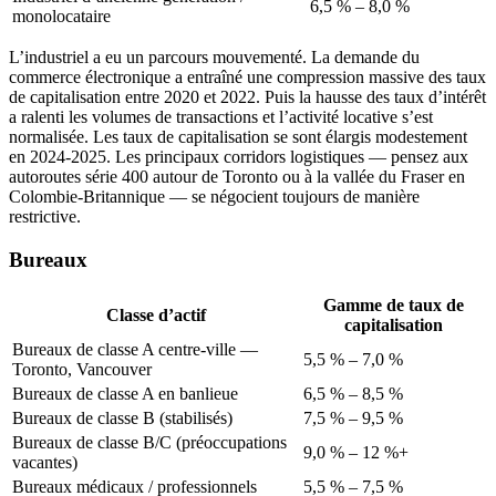
6,5 % – 8,0 %
monolocataire
L’industriel a eu un parcours mouvementé. La demande du
commerce électronique a entraîné une compression massive des taux
de capitalisation entre 2020 et 2022. Puis la hausse des taux d’intérêt
a ralenti les volumes de transactions et l’activité locative s’est
normalisée. Les taux de capitalisation se sont élargis modestement
en 2024-2025. Les principaux corridors logistiques — pensez aux
autoroutes série 400 autour de Toronto ou à la vallée du Fraser en
Colombie-Britannique — se négocient toujours de manière
restrictive.
Bureaux
Gamme de taux de
Classe d’actif
capitalisation
Bureaux de classe A centre-ville —
5,5 % – 7,0 %
Toronto, Vancouver
Bureaux de classe A en banlieue
6,5 % – 8,5 %
Bureaux de classe B (stabilisés)
7,5 % – 9,5 %
Bureaux de classe B/C (préoccupations
9,0 % – 12 %+
vacantes)
Bureaux médicaux / professionnels
5,5 % – 7,5 %