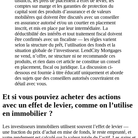
distincts, les prêts de placement à effet de levier, les
comptes sur marge et les garanties de protection du
capital sont des produits d’assurance et de valeurs
mobilières qui doivent être discutés avec un conseiller
en assurance autorisé et/ou un courtier en placement
inscrit, et mis en place par leur intermédiaire. La
déductibilité des intérêts et tout traitement fiscal doivent
être confirmés avec un fiscaliste — les règles varient
selon la structure du prêt, l’utilisation des fonds et la
situation globale de l’investisseur. LendCity Mortgages
ne vend, n’offre, ne structure ni ne recommande ces
produits, et rien dans cet article ne constitue un conseil
en placement, fiscal ou juridique. La discussion ci-
dessous est fournie à titre éducatif uniquement et aborde
des sujets que des conseillers autorisés couvriraient en
détail avec vous.
Et si vous pouviez acheter des actions
avec un effet de levier, comme on l’utilise
en immobilier ?
Les investisseurs immobiliers utilisent souvent l’effet de levier —
une fraction du prix d’achat en mise de fonds, le reste emprunté, et
votre rendement est calculé sur la valeur totale de l’actif. Les gains et