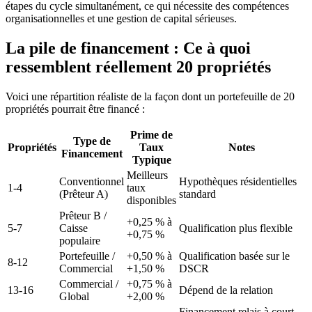
étapes du cycle simultanément, ce qui nécessite des compétences
organisationnelles et une gestion de capital sérieuses.
La pile de financement : Ce à quoi
ressemblent réellement 20 propriétés
Voici une répartition réaliste de la façon dont un portefeuille de 20
propriétés pourrait être financé :
Prime de
Type de
Propriétés
Taux
Notes
Financement
Typique
Meilleurs
Conventionnel
Hypothèques résidentielles
1-4
taux
(Prêteur A)
standard
disponibles
Prêteur B /
+0,25 % à
5-7
Caisse
Qualification plus flexible
+0,75 %
populaire
Portefeuille /
+0,50 % à
Qualification basée sur le
8-12
Commercial
+1,50 %
DSCR
Commercial /
+0,75 % à
13-16
Dépend de la relation
Global
+2,00 %
Financement relais à court