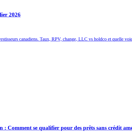
lier 2026
estisseurs canadiens. Taux, RPV, change, LLC vs holdco et quelle voi
n : Comment se qualifier pour des prêts sans crédit am