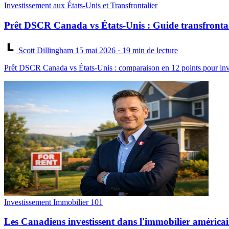
Investissement aux États-Unis et Transfrontalier
Prêt DSCR Canada vs États-Unis : Guide transfronta
Scott Dillingham
15 mai 2026
· 19 min de lecture
Prêt DSCR Canada vs États-Unis : comparaison en 12 points pour inv
Investissement Immobilier 101
Les Canadiens investissent dans l'immobilier américai