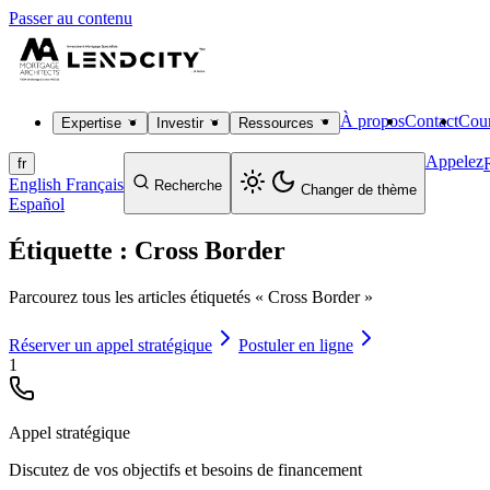
Passer au contenu
À propos
Contact
Cour
Expertise
Investir
Ressources
Appelez
fr
English
Français
Recherche
Changer de thème
Español
Étiquette : Cross Border
Parcourez tous les articles étiquetés « Cross Border »
Réserver un appel stratégique
Postuler en ligne
1
Appel stratégique
Discutez de vos objectifs et besoins de financement