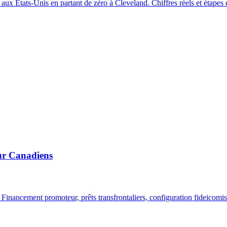
ux États-Unis en partant de zéro à Cleveland. Chiffres réels et étapes 
ur Canadiens
Financement promoteur, prêts transfrontaliers, configuration fideicomi