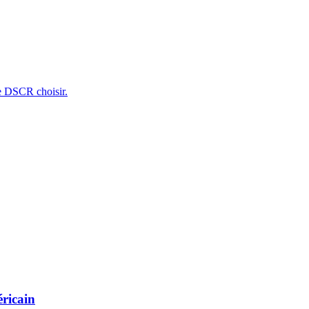
e DSCR choisir.
éricain