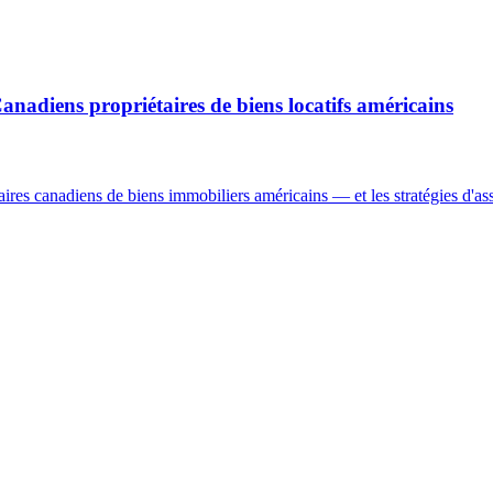
Canadiens propriétaires de biens locatifs américains
res canadiens de biens immobiliers américains — et les stratégies d'assur