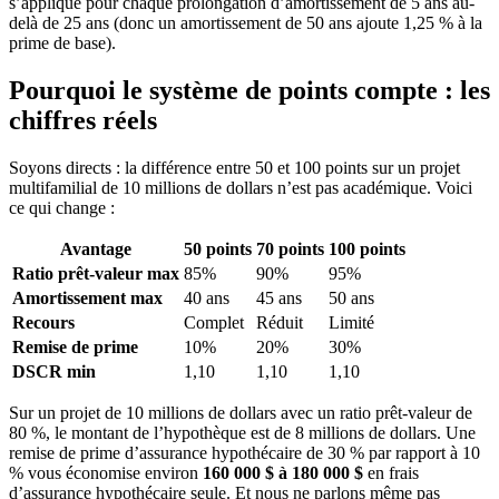
s’applique pour chaque prolongation d’amortissement de 5 ans au-
delà de 25 ans (donc un amortissement de 50 ans ajoute 1,25 % à la
prime de base).
Pourquoi le système de points compte : les
chiffres réels
Soyons directs : la différence entre 50 et 100 points sur un projet
multifamilial de 10 millions de dollars n’est pas académique. Voici
ce qui change :
Avantage
50 points
70 points
100 points
Ratio prêt-valeur max
85%
90%
95%
Amortissement max
40 ans
45 ans
50 ans
Recours
Complet
Réduit
Limité
Remise de prime
10%
20%
30%
DSCR min
1,10
1,10
1,10
Sur un projet de 10 millions de dollars avec un ratio prêt-valeur de
80 %, le montant de l’hypothèque est de 8 millions de dollars. Une
remise de prime d’assurance hypothécaire de 30 % par rapport à 10
% vous économise environ
160 000 $ à 180 000 $
en frais
d’assurance hypothécaire seule. Et nous ne parlons même pas