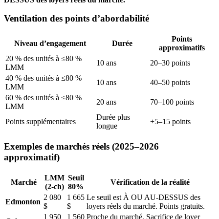
Ventilation des points d’abordabilité
Points
Niveau d’engagement
Durée
approximatifs
20 % des unités à ≤80 %
10 ans
20–30 points
LMM
40 % des unités à ≤80 %
10 ans
40–50 points
LMM
60 % des unités à ≤80 %
20 ans
70–100 points
LMM
Durée plus
Points supplémentaires
+5–15 points
longue
Exemples de marchés réels (2025–2026
approximatif)
LMM
Seuil
Marché
Vérification de la réalité
(2-ch)
80%
2 080
1 665
Le seuil est À OU AU-DESSUS des
Edmonton
$
$
loyers réels du marché. Points gratuits.
1 950
1 560
Proche du marché. Sacrifice de loyer