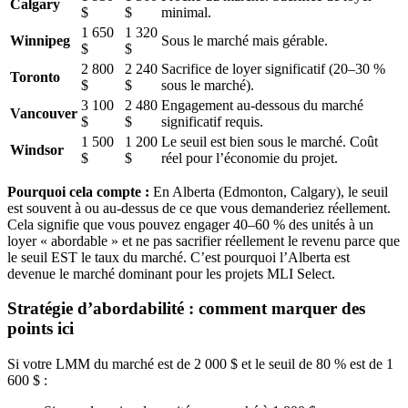
Calgary
$
$
minimal.
1 650
1 320
Winnipeg
Sous le marché mais gérable.
$
$
2 800
2 240
Sacrifice de loyer significatif (20–30 %
Toronto
$
$
sous le marché).
3 100
2 480
Engagement au-dessous du marché
Vancouver
$
$
significatif requis.
1 500
1 200
Le seuil est bien sous le marché. Coût
Windsor
$
$
réel pour l’économie du projet.
Pourquoi cela compte :
En Alberta (Edmonton, Calgary), le seuil
est souvent à ou au-dessus de ce que vous demanderiez réellement.
Cela signifie que vous pouvez engager 40–60 % des unités à un
loyer « abordable » et ne pas sacrifier réellement le revenu parce que
le seuil EST le taux du marché. C’est pourquoi l’Alberta est
devenue le marché dominant pour les projets MLI Select.
Stratégie d’abordabilité : comment marquer des
points ici
Si votre LMM du marché est de 2 000 $ et le seuil de 80 % est de 1
600 $ :