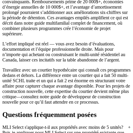
convainquants. Remboursements prime de 20 000$+, économies
d’énergie annuelles de 10 000$+, et l’avantage d’amortissement
prolongé pourraient s’additionner aux améliorations six-chiffres sur
la période de détention. Ces avantages empilés amplifient ce qui est
décrit dans notre guide multifamilial complet de financement, où
combiner plusieurs programmes crée l’économie de projet
supérieure.
L’effort impliqué est réel — vous avez besoin d’évaluations,
documentation et l’équipe professionnelle droite. Mais pour
n’importe qui achetant ou construisant le multi-unité résidentiel au
Canada, laisser ces incitatifs sur la table abandonne de l’argent.
Travaillez avec un courtier hypothécaire qui connaît ces programmes
dedans et dehors. La différence entre un courtier qui a fait 50 multi-
unité SCHL traite et un qui a fait 2 est énorme en structurant votre
affaire pour capturer chaque avantage disponible. Pour les projets de
construction nouvelle, cette expertise du courtier devient même plus
critique—consultez notre guide de développeur de construction
nouvelle pour ce qu’il faut attendre en ce processus.
Questions fréquemment posées
MLI Select s'applique-t-il aux propriétés avec moins de 5 unités?
Puis-je appliquer pour MLI Select sur une propriété existante que