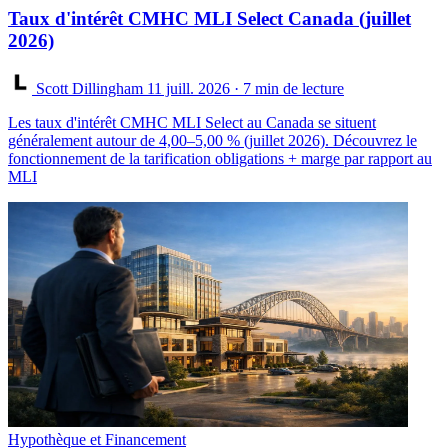
Taux d'intérêt CMHC MLI Select Canada (juillet
2026)
Scott Dillingham
11 juill. 2026
· 7 min de lecture
Les taux d'intérêt CMHC MLI Select au Canada se situent
généralement autour de 4,00–5,00 % (juillet 2026). Découvrez le
fonctionnement de la tarification obligations + marge par rapport au
MLI
Hypothèque et Financement