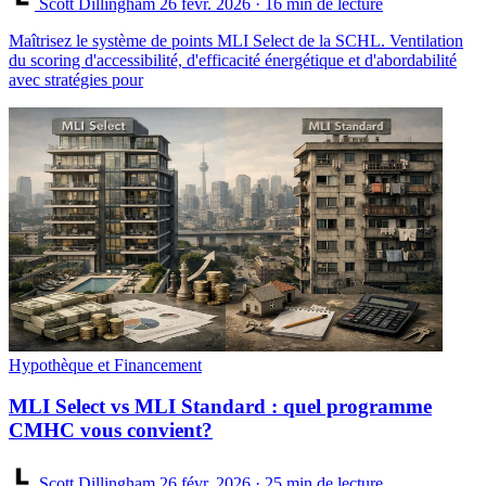
Scott Dillingham
26 févr. 2026
· 16 min de lecture
Maîtrisez le système de points MLI Select de la SCHL. Ventilation
du scoring d'accessibilité, d'efficacité énergétique et d'abordabilité
avec stratégies pour
Hypothèque et Financement
MLI Select vs MLI Standard : quel programme
CMHC vous convient?
Scott Dillingham
26 févr. 2026
· 25 min de lecture