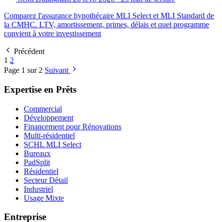
Comparez l'assurance hypothécaire MLI Select et MLI Standard de
la CMHC. LTV, amortissement, primes, délais et quel programme
convient à votre investissement
Précédent
1
2
Page 1 sur 2
Suivant
Expertise en Prêts
Commercial
Développement
Financement pour Rénovations
Multi-résidentiel
SCHL MLI Select
Bureaux
PadSplit
Résidentiel
Secteur Détail
Industriel
Usage Mixte
Entreprise