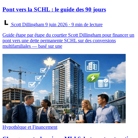
Pont vers la SCHL : le guide des 90 jours
Scott Dillingham
9 juin 2026
· 9 min de lecture
Guide étape par étape du courtier Scott Dillingham pour financer un
pont vers une dette permanente SCHL sur des conversions
multifamiliales — basé sur une
Hypothèque et Financement