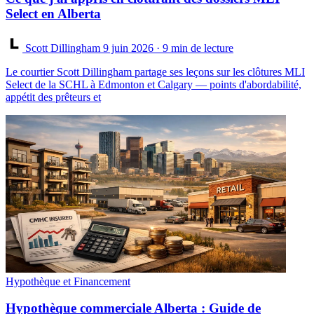
Select en Alberta
Scott Dillingham
9 juin 2026
· 9 min de lecture
Le courtier Scott Dillingham partage ses leçons sur les clôtures MLI
Select de la SCHL à Edmonton et Calgary — points d'abordabilité,
appétit des prêteurs et
Hypothèque et Financement
Hypothèque commerciale Alberta : Guide de