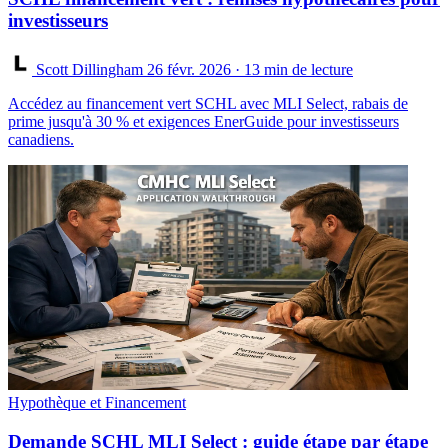
investisseurs
Scott Dillingham
26 févr. 2026
· 13 min de lecture
Accédez au financement vert SCHL avec MLI Select, rabais de
prime jusqu'à 30 % et exigences EnerGuide pour investisseurs
canadiens.
Hypothèque et Financement
Demande SCHL MLI Select : guide étape par étape