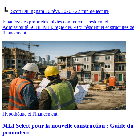
Scott Dillingham
26 févr. 2026
· 22 min de lecture
Financez des propriétés mixtes commerce + résidentiel.
Admissibilité SCHL MLI, règle des 70 % résidentiel et structures de
financement.
Hypothèque et Financement
MLI Select pour la nouvelle construction : Guide du
promoteur