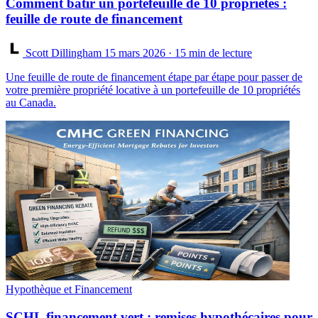
Comment bâtir un portefeuille de 10 propriétés :
feuille de route de financement
Scott Dillingham
15 mars 2026
· 15 min de lecture
Une feuille de route de financement étape par étape pour passer de
votre première propriété locative à un portefeuille de 10 propriétés
au Canada.
Hypothèque et Financement
SCHL financement vert : remises hypothécaires pour