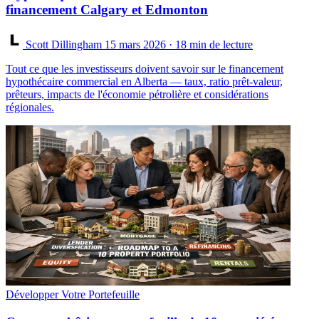
financement Calgary et Edmonton
Scott Dillingham
15 mars 2026
· 18 min de lecture
Tout ce que les investisseurs doivent savoir sur le financement
hypothécaire commercial en Alberta — taux, ratio prêt-valeur,
prêteurs, impacts de l'économie pétrolière et considérations
régionales.
Développer Votre Portefeuille