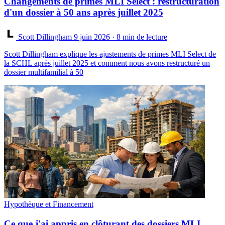
Changements de primes MLI Select : restructuration
d'un dossier à 50 ans après juillet 2025
Scott Dillingham
9 juin 2026
· 8 min de lecture
Scott Dillingham explique les ajustements de primes MLI Select de
la SCHL après juillet 2025 et comment nous avons restructuré un
dossier multifamilial à 50
Hypothèque et Financement
Ce que j'ai appris en clôturant des dossiers MLI