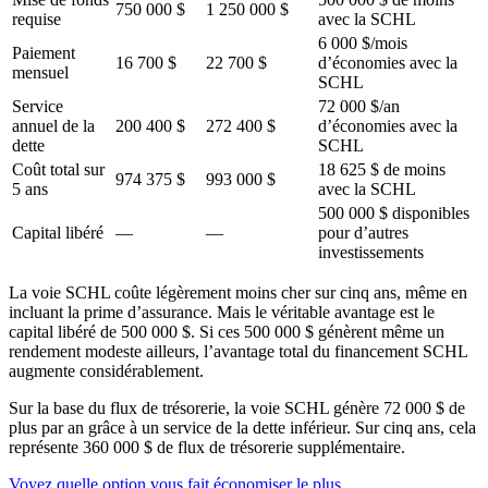
750 000 $
1 250 000 $
requise
avec la SCHL
6 000 $/mois
Paiement
16 700 $
22 700 $
d’économies avec la
mensuel
SCHL
Service
72 000 $/an
annuel de la
200 400 $
272 400 $
d’économies avec la
dette
SCHL
Coût total sur
18 625 $ de moins
974 375 $
993 000 $
5 ans
avec la SCHL
500 000 $ disponibles
Capital libéré
—
—
pour d’autres
investissements
La voie SCHL coûte légèrement moins cher sur cinq ans, même en
incluant la prime d’assurance. Mais le véritable avantage est le
capital libéré de 500 000 $. Si ces 500 000 $ génèrent même un
rendement modeste ailleurs, l’avantage total du financement SCHL
augmente considérablement.
Sur la base du flux de trésorerie, la voie SCHL génère 72 000 $ de
plus par an grâce à un service de la dette inférieur. Sur cinq ans, cela
représente 360 000 $ de flux de trésorerie supplémentaire.
Voyez quelle option vous fait économiser le plus