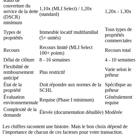
Ratio de
couverture du
1,10x (MLI Select) / 1,20x
service de la dette
1,20x - 1,30x
(standard)
(DSCR)
minimum
Tous types de
Types de
Immeuble locatif multifamilial
propriétés
propriétés
(5+ unités)
commerciales
Recours limité (MLI Select
Recours
Recours total
100+ points)
Délai de clôture
8 - 16 semaines
4 - 10 semaines
Flexibilité de
Varie selon le
remboursement
Plus restrictif
prêteur
anticipé
État de la
Doit répondre aux normes de la
Spécifique au
propriété
SCHL
prêteur
Évaluation
Généralement
Requise (Phase I minimum)
environnementale
requise
Complexité de la
Élevée (documentation détaillée)
Modérée
demande
Les chiffres racontent une histoire. Mais le bon choix dépend de
l’importance de chacun de ces facteurs pour votre transaction.