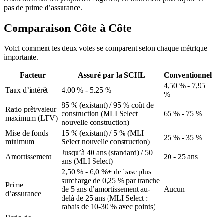
pas de prime d’assurance.
Comparaison Côte à Côte
Voici comment les deux voies se comparent selon chaque métrique
importante.
Facteur
Assuré par la SCHL
Conventionnel
4,50 % - 7,95
Taux d’intérêt
4,00 % - 5,25 %
%
85 % (existant) / 95 % coût de
Ratio prêt/valeur
construction (MLI Select
65 % - 75 %
maximum (LTV)
nouvelle construction)
Mise de fonds
15 % (existant) / 5 % (MLI
25 % - 35 %
minimum
Select nouvelle construction)
Jusqu’à 40 ans (standard) / 50
Amortissement
20 - 25 ans
ans (MLI Select)
2,50 % - 6,0 %+ de base plus
surcharge de 0,25 % par tranche
Prime
de 5 ans d’amortissement au-
Aucun
d’assurance
delà de 25 ans (MLI Select :
rabais de 10-30 % avec points)