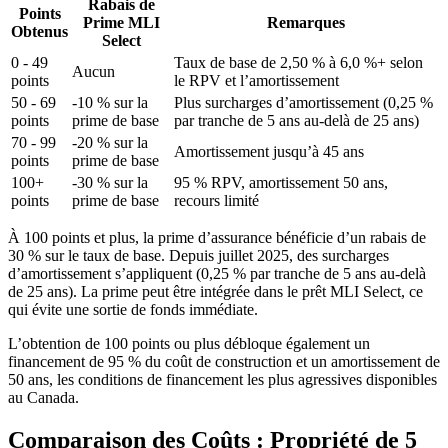
Rabais de
Points
Prime MLI
Remarques
Obtenus
Select
0 - 49
Taux de base de 2,50 % à 6,0 %+ selon
Aucun
points
le RPV et l’amortissement
50 - 69
-10 % sur la
Plus surcharges d’amortissement (0,25 %
points
prime de base
par tranche de 5 ans au-delà de 25 ans)
70 - 99
-20 % sur la
Amortissement jusqu’à 45 ans
points
prime de base
100+
-30 % sur la
95 % RPV, amortissement 50 ans,
points
prime de base
recours limité
À 100 points et plus, la prime d’assurance bénéficie d’un rabais de
30 % sur le taux de base. Depuis juillet 2025, des surcharges
d’amortissement s’appliquent (0,25 % par tranche de 5 ans au-delà
de 25 ans). La prime peut être intégrée dans le prêt MLI Select, ce
qui évite une sortie de fonds immédiate.
L’obtention de 100 points ou plus débloque également un
financement de 95 % du coût de construction et un amortissement de
50 ans, les conditions de financement les plus agressives disponibles
au Canada.
Comparaison des Coûts : Propriété de 5