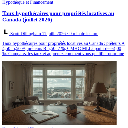
Hypothèque et Financement
Taux hypothécaires pour propriétés locatives au
Canada (juillet 2026)
Scott Dillingham
11 juill. 2026
· 9 min de lecture
Taux hypothécaires pour propriétés locatives au Canada : prêteurs A
4,50–5,50 %, prêteurs B 5,50–7 %, CMHC MLI à partir de ~4,00
%. Comparez les taux et apprenez comment vous qualifier pour une