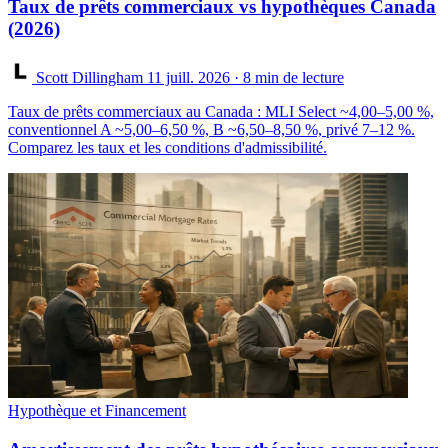
Taux de prêts commerciaux vs hypothèques Canada
(2026)
Scott Dillingham
11 juill. 2026
· 8 min de lecture
Taux de prêts commerciaux au Canada : MLI Select ~4,00–5,00 %,
conventionnel A ~5,00–6,50 %, B ~6,50–8,50 %, privé 7–12 %.
Comparez les taux et les conditions d'admissibilité.
Hypothèque et Financement