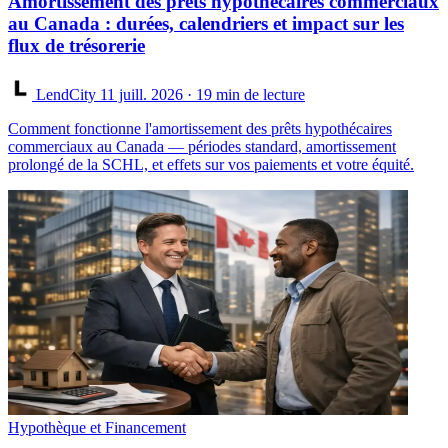
Amortissement des prêts hypothécaires commerciaux
au Canada : durées, calendriers et impact sur les
flux de trésorerie
LendCity
11 juill. 2026
· 19 min de lecture
Comment fonctionne l'amortissement des prêts hypothécaires
commerciaux au Canada — périodes standard, amortissement
prolongé de la SCHL, et effets sur vos paiements et votre équité.
Hypothèque et Financement