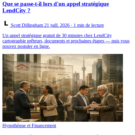
Que se passe-t-il lors d'un appel stratégique
LendCity ?
Scott Dillingham
21 juill. 2026
· 1 min de lecture
Un appel stratégique gratuit de 30 minutes chez LendCity
cartographie prêteurs, documents et prochaines étapes — puis vous
pouvez postuler en ligne.
Hypothèque et Financement