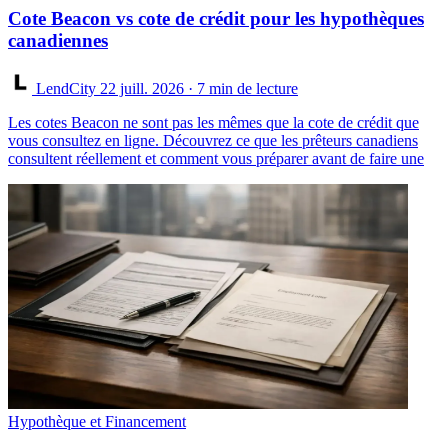
Cote Beacon vs cote de crédit pour les hypothèques
canadiennes
LendCity
22 juill. 2026
· 7 min de lecture
Les cotes Beacon ne sont pas les mêmes que la cote de crédit que
vous consultez en ligne. Découvrez ce que les prêteurs canadiens
consultent réellement et comment vous préparer avant de faire une
Hypothèque et Financement