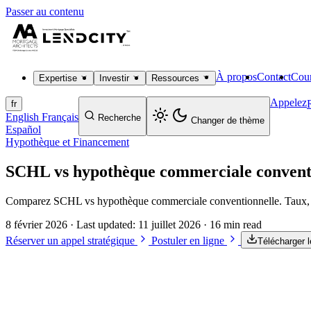
Passer au contenu
À propos
Contact
Cour
Expertise
Investir
Ressources
Appelez
fr
English
Français
Recherche
Changer de thème
Español
Hypothèque et Financement
SCHL vs hypothèque commerciale convent
Comparez SCHL vs hypothèque commerciale conventionnelle. Taux, mis
8 février 2026
· Last updated:
11 juillet 2026
· 16 min read
Réserver un appel stratégique
Postuler en ligne
Télécharger 