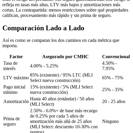
refleja en tasas más altas, LTV más bajos y amortizaciones más
cortas. La contrapartida: menos restricciones sobre qué propiedades
califican, procesamiento más rápido y sin prima de seguro.
Comparación Lado a Lado
Así es como se comparan los dos caminos en cada métrica que
importa.
Factor
Asegurado por CMHC
Convencional
Tasa de
4.50% -
4.00% - 5.25%
interés
7.95%
85% (existente) / 95% LTC (MLI
LTV máximo
65% - 75%
Select nueva construcción)
Pago inicial
15% (existente) / 5% (MLI Select
25% - 35%
mínimo
nueva construcción)
Hasta 40 años (estándar) / 50 años
Amortización
20 - 25 años
(MLI Select)
2.50% - 6.0%+ de base más recargo
de 0.25% por cada 5 años de
Prima de
amortización más allá de 25 años
Ninguno
seguro
(MLI Select: descuento 10-30% con
puntos)