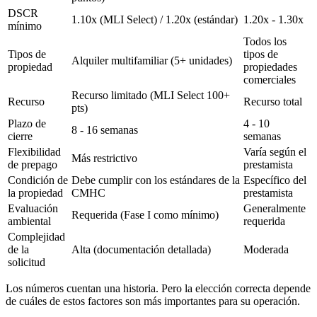
DSCR
1.10x (MLI Select) / 1.20x (estándar)
1.20x - 1.30x
mínimo
Todos los
Tipos de
tipos de
Alquiler multifamiliar (5+ unidades)
propiedad
propiedades
comerciales
Recurso limitado (MLI Select 100+
Recurso
Recurso total
pts)
Plazo de
4 - 10
8 - 16 semanas
cierre
semanas
Flexibilidad
Varía según el
Más restrictivo
de prepago
prestamista
Condición de
Debe cumplir con los estándares de la
Específico del
la propiedad
CMHC
prestamista
Evaluación
Generalmente
Requerida (Fase I como mínimo)
ambiental
requerida
Complejidad
de la
Alta (documentación detallada)
Moderada
solicitud
Los números cuentan una historia. Pero la elección correcta depende
de cuáles de estos factores son más importantes para su operación.