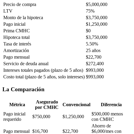
Precio de compra
$5,000,000
LTV
75%
Monto de la hipoteca
$3,750,000
Pago inicial
$1,250,000
Prima CMHC
$0
Hipoteca total
$3,750,000
Tasa de interés
5.50%
Amortización
25 años
Pago mensual
$22,700
Servicio de deuda anual
$272,400
Intereses totales pagados (plazo de 5 años)
$993,000
Costo total (plazo de 5 años, solo intereses)
$993,000
La Comparación
Asegurado
Métrica
Convencional
Diferencia
por CMHC
Pago inicial
$500,000 menos
$750,000
$1,250,000
requerido
con CMHC
Ahorro de
Pago mensual
$16,700
$22,700
$6,000/mes con