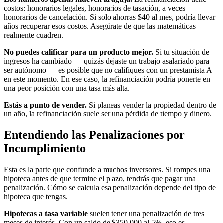
costos: honorarios legales, honorarios de tasación, a veces
honorarios de cancelación. Si solo ahorras $40 al mes, podría llevar
años recuperar esos costos. Asegúrate de que las matemáticas
realmente cuadren.
No puedes calificar para un producto mejor.
Si tu situación de
ingresos ha cambiado — quizás dejaste un trabajo asalariado para
ser autónomo — es posible que no califiques con un prestamista A
en este momento. En ese caso, la refinanciación podría ponerte en
una peor posición con una tasa más alta.
Estás a punto de vender.
Si planeas vender la propiedad dentro de
un año, la refinanciación suele ser una pérdida de tiempo y dinero.
Entendiendo las Penalizaciones por
Incumplimiento
Esta es la parte que confunde a muchos inversores. Si rompes una
hipoteca antes de que termine el plazo, tendrás que pagar una
penalización. Cómo se calcula esa penalización depende del tipo de
hipoteca que tengas.
Hipotecas a tasa variable
suelen tener una penalización de tres
meses de interés. Con un saldo de $350,000 al 5%, eso es