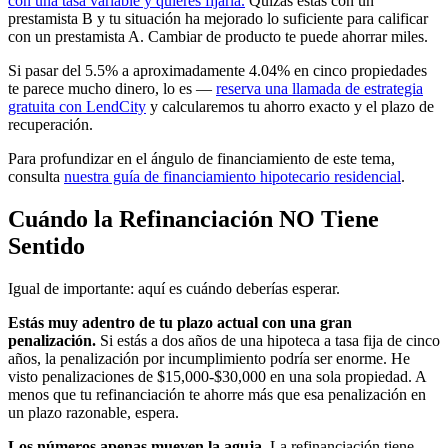
con una tasa variable y quieres fijarla.
Quizás estás con un
prestamista B y tu situación ha mejorado lo suficiente para calificar
con un prestamista A. Cambiar de producto te puede ahorrar miles.
Si pasar del 5.5% a aproximadamente 4.04% en cinco propiedades
te parece mucho dinero, lo es —
reserva una llamada de estrategia
gratuita con LendCity
y calcularemos tu ahorro exacto y el plazo de
recuperación.
Para profundizar en el ángulo de financiamiento de este tema,
consulta
nuestra guía de financiamiento hipotecario residencial
.
Cuándo la Refinanciación NO Tiene
Sentido
Igual de importante: aquí es cuándo deberías esperar.
Estás muy adentro de tu plazo actual con una gran
penalización.
Si estás a dos años de una hipoteca a tasa fija de cinco
años, la penalización por incumplimiento podría ser enorme. He
visto penalizaciones de $15,000-$30,000 en una sola propiedad. A
menos que tu refinanciación te ahorre más que esa penalización en
un plazo razonable, espera.
Los números apenas mueven la aguja.
La refinanciación tiene