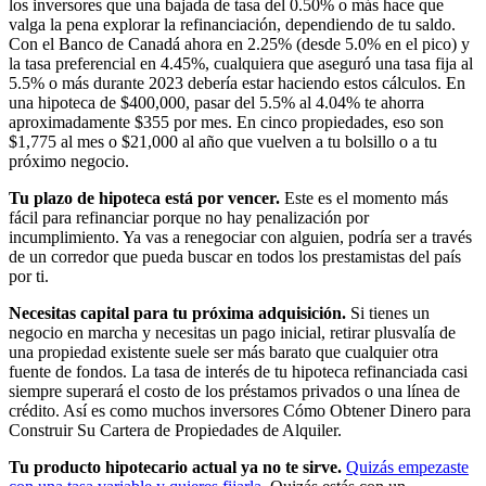
los inversores que una bajada de tasa del 0.50% o más hace que
valga la pena explorar la refinanciación, dependiendo de tu saldo.
Con el Banco de Canadá ahora en 2.25% (desde 5.0% en el pico) y
la tasa preferencial en 4.45%, cualquiera que aseguró una tasa fija al
5.5% o más durante 2023 debería estar haciendo estos cálculos. En
una hipoteca de $400,000, pasar del 5.5% al 4.04% te ahorra
aproximadamente $355 por mes. En cinco propiedades, eso son
$1,775 al mes o $21,000 al año que vuelven a tu bolsillo o a tu
próximo negocio.
Tu plazo de hipoteca está por vencer.
Este es el momento más
fácil para refinanciar porque no hay penalización por
incumplimiento. Ya vas a renegociar con alguien, podría ser a través
de un corredor que pueda buscar en todos los prestamistas del país
por ti.
Necesitas capital para tu próxima adquisición.
Si tienes un
negocio en marcha y necesitas un pago inicial, retirar plusvalía de
una propiedad existente suele ser más barato que cualquier otra
fuente de fondos. La tasa de interés de tu hipoteca refinanciada casi
siempre superará el costo de los préstamos privados o una línea de
crédito. Así es como muchos inversores Cómo Obtener Dinero para
Construir Su Cartera de Propiedades de Alquiler.
Tu producto hipotecario actual ya no te sirve.
Quizás empezaste