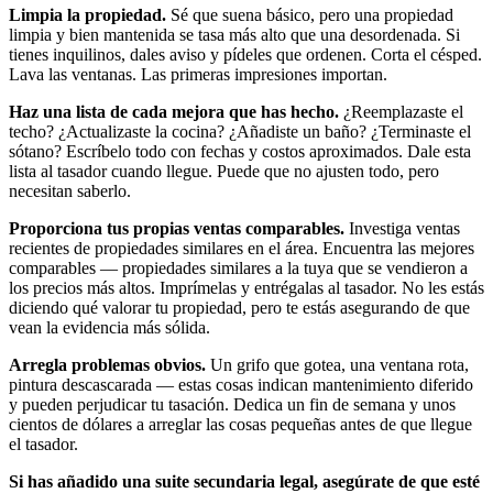
Limpia la propiedad.
Sé que suena básico, pero una propiedad
limpia y bien mantenida se tasa más alto que una desordenada. Si
tienes inquilinos, dales aviso y pídeles que ordenen. Corta el césped.
Lava las ventanas. Las primeras impresiones importan.
Haz una lista de cada mejora que has hecho.
¿Reemplazaste el
techo? ¿Actualizaste la cocina? ¿Añadiste un baño? ¿Terminaste el
sótano? Escríbelo todo con fechas y costos aproximados. Dale esta
lista al tasador cuando llegue. Puede que no ajusten todo, pero
necesitan saberlo.
Proporciona tus propias ventas comparables.
Investiga ventas
recientes de propiedades similares en el área. Encuentra las mejores
comparables — propiedades similares a la tuya que se vendieron a
los precios más altos. Imprímelas y entrégalas al tasador. No les estás
diciendo qué valorar tu propiedad, pero te estás asegurando de que
vean la evidencia más sólida.
Arregla problemas obvios.
Un grifo que gotea, una ventana rota,
pintura descascarada — estas cosas indican mantenimiento diferido
y pueden perjudicar tu tasación. Dedica un fin de semana y unos
cientos de dólares a arreglar las cosas pequeñas antes de que llegue
el tasador.
Si has añadido una suite secundaria legal, asegúrate de que esté