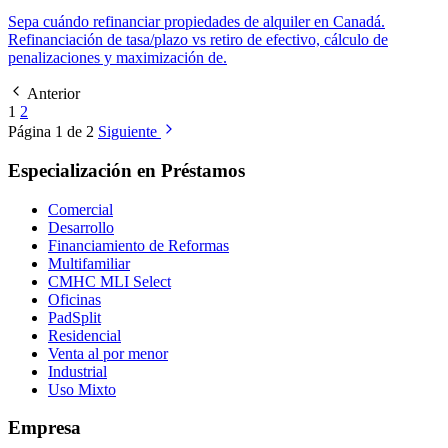
Sepa cuándo refinanciar propiedades de alquiler en Canadá.
Refinanciación de tasa/plazo vs retiro de efectivo, cálculo de
penalizaciones y maximización de.
Anterior
1
2
Página 1 de 2
Siguiente
Especialización en Préstamos
Comercial
Desarrollo
Financiamiento de Reformas
Multifamiliar
CMHC MLI Select
Oficinas
PadSplit
Residencial
Venta al por menor
Industrial
Uso Mixto
Empresa