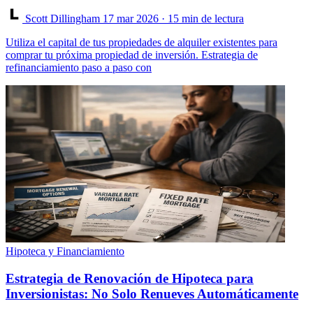
Scott Dillingham
17 mar 2026
· 15 min de lectura
Utiliza el capital de tus propiedades de alquiler existentes para
comprar tu próxima propiedad de inversión. Estrategia de
refinanciamiento paso a paso con
Hipoteca y Financiamiento
Estrategia de Renovación de Hipoteca para
Inversionistas: No Solo Renueves Automáticamente