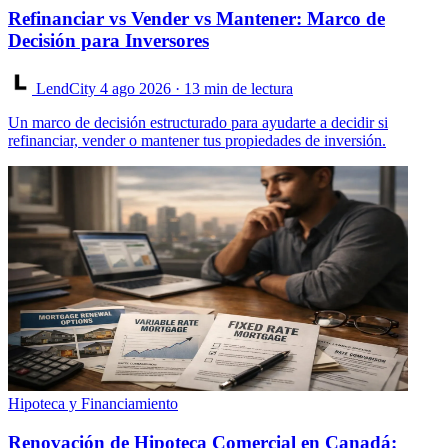
Refinanciar vs Vender vs Mantener: Marco de
Decisión para Inversores
LendCity
4 ago 2026
· 13 min de lectura
Un marco de decisión estructurado para ayudarte a decidir si
refinanciar, vender o mantener tus propiedades de inversión.
Hipoteca y Financiamiento
Renovación de Hipoteca Comercial en Canadá: