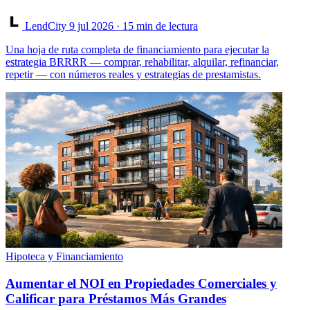
LendCity
9 jul 2026
· 15 min de lectura
Una hoja de ruta completa de financiamiento para ejecutar la
estrategia BRRRR — comprar, rehabilitar, alquilar, refinanciar,
repetir — con números reales y estrategias de prestamistas.
Hipoteca y Financiamiento
Aumentar el NOI en Propiedades Comerciales y
Calificar para Préstamos Más Grandes