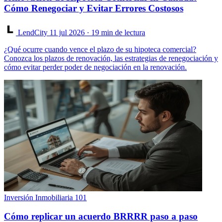
Cómo Renegociar y Evitar Errores Costosos
LendCity
11 jul 2026
· 19 min de lectura
¿Qué ocurre cuando vence el plazo de su hipoteca comercial?
Conozca los plazos de renovación, las estrategias de renegociación y
cómo evitar perder poder de negociación en la renovación.
Inversión Inmobiliaria 101
Cómo replicar un acuerdo BRRRR paso a paso