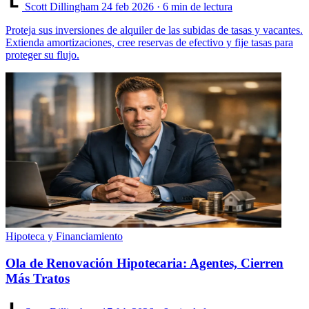
Scott Dillingham
24 feb 2026
· 6 min de lectura
Proteja sus inversiones de alquiler de las subidas de tasas y vacantes.
Extienda amortizaciones, cree reservas de efectivo y fije tasas para
proteger su flujo.
Hipoteca y Financiamiento
Ola de Renovación Hipotecaria: Agentes, Cierren
Más Tratos