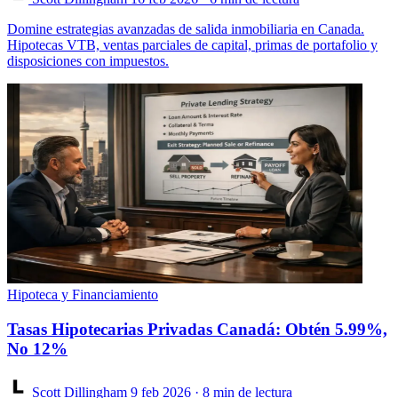
Domine estrategias avanzadas de salida inmobiliaria en Canada.
Hipotecas VTB, ventas parciales de capital, primas de portafolio y
disposiciones con impuestos.
Hipoteca y Financiamiento
Tasas Hipotecarias Privadas Canadá: Obtén 5.99%,
No 12%
Scott Dillingham
9 feb 2026
· 8 min de lectura