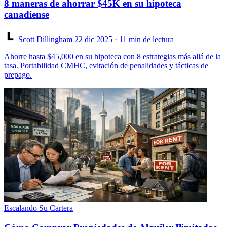
8 maneras de ahorrar $45K en su hipoteca
canadiense
Scott Dillingham
22 dic 2025
· 11 min de lectura
Ahorre hasta $45,000 en su hipoteca con 8 estrategias más allá de la
tasa. Portabilidad CMHC, evitación de penalidades y tácticas de
prepago.
Escalando Su Cartera