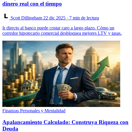
dinero real con el tiempo
Scott Dillingham
22 dic 2025
· 7 min de lectura
Ir directo al banco puede costar caro a largo plazo. Cómo un
corredor hipotecario comercial desbloquea mejores LTV y tasas.
Finanzas Personales y Mentalidad
Apalancamiento Calculado: Construya Riqueza con
Deuda