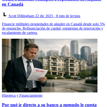
en Canadá
Scott Dillingham
22 dic 2025
· 8 min de lectura
Financie múltiples propiedades de alquiler en Canadá desde solo 5%
de enganche. Refinanciación de capital, estrategias de renovación y
escalamiento de cartera.
Hipoteca y Financiamiento
Por qué ir directo a su banco a menudo le cuesta