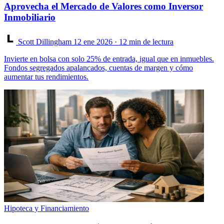
Aprovecha el Mercado de Valores como Inversor
Inmobiliario
Scott Dillingham
12 ene 2026
· 12 min de lectura
Invierte en bolsa con solo 25% de entrada, igual que en inmuebles.
Fondos segregados apalancados, cuentas de margen y cómo
aumentar tus rendimientos.
Hipoteca y Financiamiento