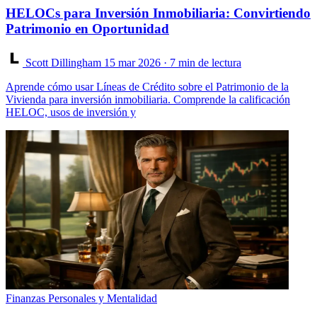
HELOCs para Inversión Inmobiliaria: Convirtiendo
Patrimonio en Oportunidad
Scott Dillingham
15 mar 2026
· 7 min de lectura
Aprende cómo usar Líneas de Crédito sobre el Patrimonio de la
Vivienda para inversión inmobiliaria. Comprende la calificación
HELOC, usos de inversión y
Finanzas Personales y Mentalidad