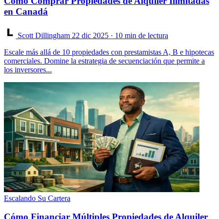
Cómo Comprar Propiedades de Alquiler Ilimitadas
en Canadá
Scott Dillingham
22 dic 2025
· 10 min de lectura
Escale más allá de 10 propiedades con prestamistas A, B e hipotecas
comerciales. Domine la estrategia de secuenciación que permite a
los inversores...
Escalando Su Cartera
Cómo Financiar Múltiples Propiedades de Alquiler