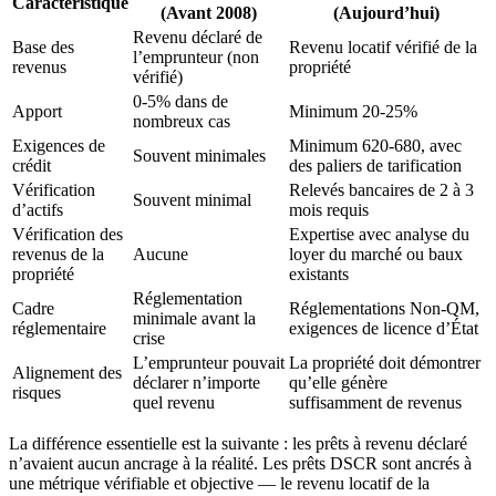
Caractéristique
(Avant 2008)
(Aujourd’hui)
Revenu déclaré de
Base des
Revenu locatif vérifié de la
l’emprunteur (non
revenus
propriété
vérifié)
0-5% dans de
Apport
Minimum 20-25%
nombreux cas
Exigences de
Minimum 620-680, avec
Souvent minimales
crédit
des paliers de tarification
Vérification
Relevés bancaires de 2 à 3
Souvent minimal
d’actifs
mois requis
Vérification des
Expertise avec analyse du
revenus de la
Aucune
loyer du marché ou baux
propriété
existants
Réglementation
Cadre
Réglementations Non-QM,
minimale avant la
réglementaire
exigences de licence d’État
crise
L’emprunteur pouvait
La propriété doit démontrer
Alignement des
déclarer n’importe
qu’elle génère
risques
quel revenu
suffisamment de revenus
La différence essentielle est la suivante : les prêts à revenu déclaré
n’avaient aucun ancrage à la réalité. Les prêts DSCR sont ancrés à
une métrique vérifiable et objective — le revenu locatif de la