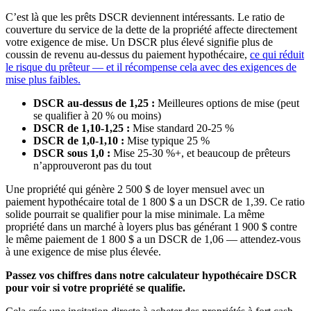
C’est là que les prêts DSCR deviennent intéressants. Le ratio de
couverture du service de la dette de la propriété affecte directement
votre exigence de mise. Un DSCR plus élevé signifie plus de
coussin de revenu au-dessus du paiement hypothécaire,
ce qui réduit
le risque du prêteur — et il récompense cela avec des exigences de
mise plus faibles.
DSCR au-dessus de 1,25 :
Meilleures options de mise (peut
se qualifier à 20 % ou moins)
DSCR de 1,10-1,25 :
Mise standard 20-25 %
DSCR de 1,0-1,10 :
Mise typique 25 %
DSCR sous 1,0 :
Mise 25-30 %+, et beaucoup de prêteurs
n’approuveront pas du tout
Une propriété qui génère 2 500 $ de loyer mensuel avec un
paiement hypothécaire total de 1 800 $ a un DSCR de 1,39. Ce ratio
solide pourrait se qualifier pour la mise minimale. La même
propriété dans un marché à loyers plus bas générant 1 900 $ contre
le même paiement de 1 800 $ a un DSCR de 1,06 — attendez-vous
à une exigence de mise plus élevée.
Passez vos chiffres dans notre calculateur hypothécaire DSCR
pour voir si votre propriété se qualifie.