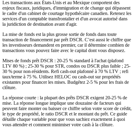
Les transactions aux États-Unis et au Mexique comportent des
enjeux fiscaux, juridiques, d'immigration et de change qui dépassent
le cadre d'un cabinet de courtage hypothécaire canadien. Retenez les
services d'un comptable transfrontalier et d'un avocat autorisé dans
la juridiction de destination avant d'agir.
La mise de fonds est la plus grosse sortie de fonds dans toute
transaction de financement par prêt DSCR. C’est aussi le chiffre que
les investisseurs demandent en premier, car il détermine combien de
transactions vous pouvez faire avec le capital dont vous disposez.
Mises de fonds prêt DSCR : 20-25 % standard à l'achat (plafond
LTV 80 %) ; 25-30 % pour STR, condos ou DSCR plus faible ; 25-
30 % pour non-résidents. Refi cash-out plafonné à 70 % LTV ; refi
taux/terme à 75 %. Utilisez HELOC ou cash-out sur propriétés
existantes pour financer les mises. Budgétez 2-5 % pour les frais de
clôture.
La réponse courte : la plupart des prêts DSCR exigent 20-25 % de
mise. La réponse longue implique une douzaine de facteurs qui
peuvent faire monter ou baisser ce chiffre selon votre score de crédit,
le type de propriété, le ratio DSCR et le montant du prêt. Ce guide
détaille chaque variable pour que vous sachiez exactement à quoi
vous attendre et comment minimiser votre cash à la clôture.