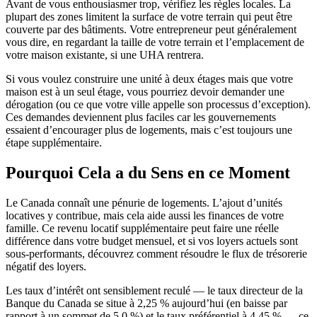
Avant de vous enthousiasmer trop, vérifiez les règles locales. La
plupart des zones limitent la surface de votre terrain qui peut être
couverte par des bâtiments. Votre entrepreneur peut généralement
vous dire, en regardant la taille de votre terrain et l’emplacement de
votre maison existante, si une UHA rentrera.
Si vous voulez construire une unité à deux étages mais que votre
maison est à un seul étage, vous pourriez devoir demander une
dérogation (ou ce que votre ville appelle son processus d’exception).
Ces demandes deviennent plus faciles car les gouvernements
essaient d’encourager plus de logements, mais c’est toujours une
étape supplémentaire.
Pourquoi Cela a du Sens en ce Moment
Le Canada connaît une pénurie de logements. L’ajout d’unités
locatives y contribue, mais cela aide aussi les finances de votre
famille. Ce revenu locatif supplémentaire peut faire une réelle
différence dans votre budget mensuel, et si vos loyers actuels sont
sous-performants, découvrez comment résoudre le flux de trésorerie
négatif des loyers.
Les taux d’intérêt ont sensiblement reculé — le taux directeur de la
Banque du Canada se situe à 2,25 % aujourd’hui (en baisse par
rapport à un sommet de 5,0 %) et le taux préférentiel à 4,45 % — ce