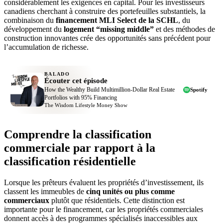
considérablement les exigences en capital. Pour les investisseurs
canadiens cherchant à construire des portefeuilles substantiels, la
combinaison du
financement MLI Select de la SCHL
, du
développement du
logement “missing middle”
et des méthodes de
construction innovantes crée des opportunités sans précédent pour
l’accumulation de richesse.
BALADO
Écouter cet épisode
How the Wealthy Build Multimillion-Dollar Real Estate
Spotify
Portfolios with 95% Financing
The Wisdom Lifestyle Money Show
Comprendre la classification
commerciale par rapport à la
classification résidentielle
Lorsque les prêteurs évaluent les propriétés d’investissement, ils
classent les immeubles de
cinq unités ou plus comme
commerciaux
plutôt que résidentiels. Cette distinction est
importante pour le financement, car les propriétés commerciales
donnent accès à des programmes spécialisés inaccessibles aux