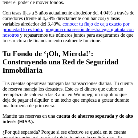
tener el poder de mover fondos.
Con tasas fijas a 5 años actualmente alrededor del 4,04% a través de
corredores (frente al 4,29% directamente con bancos) y tasas
variables alrededor del 3,40%,
conocer tu flujo de caja exacto por
propiedad lo es todo.
programa una sesión de estrategia gratuita con
nosotros
y repasaremos tus números juntos para asegurarnos de que
tu estructura de financiamiento realmente funcione.
Tu Fondo de ‘¡Oh, Mierda!’:
Construyendo una Red de Seguridad
Inmobiliaria
Tus cuentas operativas manejan las transacciones diarias. Tu cuenta
de reserva maneja los desastres. Este es el dinero que cubre un
reemplazo de caldera a las 3 a.m. en Winnipeg, un inquilino que
deja de pagar el alquiler, o un techo que empieza a gotear durante
una tormenta de primavera.
Mantén tus reservas en una
cuenta de ahorros separada y de alto
interés (HISA).
¿Por qué separada? Porque si ese efectivo se queda en tu cuenta
operativa principal, verás el saldo grande y te sentirás rico. Te