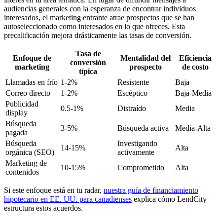
audiencias generales con la esperanza de encontrar individuos
interesados, el marketing entrante atrae prospectos que se han
autoseleccionado como interesados en lo que ofreces. Esta
precalificación mejora drásticamente las tasas de conversión.
Tasa de
Enfoque de
Mentalidad del
Eficiencia
conversión
marketing
prospecto
de costo
típica
Llamadas en frío
1-2%
Resistente
Baja
Correo directo
1-2%
Escéptico
Baja-Media
Publicidad
0.5-1%
Distraído
Media
display
Búsqueda
3-5%
Búsqueda activa
Media-Alta
pagada
Búsqueda
Investigando
14-15%
Alta
orgánica (SEO)
activamente
Marketing de
10-15%
Comprometido
Alta
contenidos
Si este enfoque está en tu radar,
nuestra guía de financiamiento
hipotecario en EE. UU. para canadienses
explica cómo LendCity
estructura estos acuerdos.