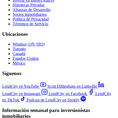
Invertir en Bienes Raíces
Hipotecas Privadas
Alianzas de Desarrollo
Socios Inmobiliarios
Política de Privacidad
Términos de Servicio
Ubicaciones
Windsor, ON (HQ)
Toronto
Canadá
Estados Unidos
México
Síguenos
LendCity en YouTube
Scott Dillingham en LinkedIn
LendCity en Instagram
LendCity en Facebook
LendCity
en TikTok
Podcast de LendCity en Spotify
Información semanal para inversionistas
inmobiliarios