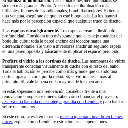
Maximiza tu iluminación.
Las habitaciones bien iluminadas se
sienten más grandes. Punto. Accesorios de iluminación más
brillantes, fuentes de luz adicionales, bombillas mejores. Si tienes
una ventana, asegúrate de que no esté bloqueada. La luz natural
hace más por la percepción espacial que cualquier truco de diseño.
Usa espejos estratégicamente.
Los espejos crean la ilusión de
profundidad. Considera uno más grande que el espejo estándar del
botiquín: cubrir toda la pared encima del tocador marca una
diferencia notable. He visto a inversores añadir un segundo espejo
en una pared opuesta y básicamente duplicar el espacio percibido.
Prefiere el vidrio a las cortinas de ducha.
Las mamparas de vidrio
transparente conectan visualmente tu ducha con el resto del baño.
Toda la habitación se percibe como más grande que cuando una
cortina opaca la corta por la mitad. Sí, el vidrio cuesta más al
principio. Sí, vale la pena en la mayoría de los mercados.
Si estás sopesando una renovación cosmética frente a una
renovación completa y quieres saber cómo financiar el proyecto,
reserva una llamada de estrategia gratuita con LendCity
para hablar
sobre tus números.
Si este enfoque está en tu radar,
nuestra guía para invertir en bienes
raíces
explica cómo LendCity estructura estas operaciones.