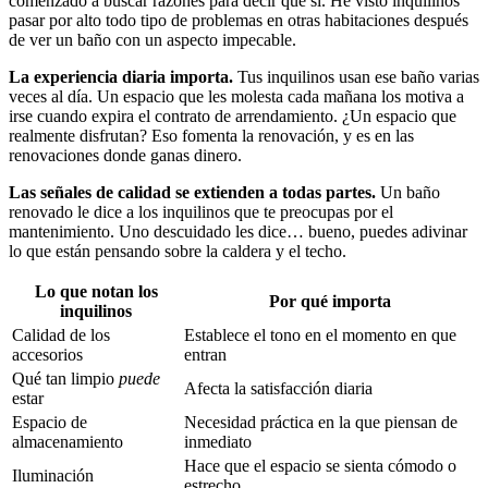
comenzado a buscar razones para decir que sí. He visto inquilinos
pasar por alto todo tipo de problemas en otras habitaciones después
de ver un baño con un aspecto impecable.
La experiencia diaria importa.
Tus inquilinos usan ese baño varias
veces al día. Un espacio que les molesta cada mañana los motiva a
irse cuando expira el contrato de arrendamiento. ¿Un espacio que
realmente disfrutan? Eso fomenta la renovación, y es en las
renovaciones donde ganas dinero.
Las señales de calidad se extienden a todas partes.
Un baño
renovado le dice a los inquilinos que te preocupas por el
mantenimiento. Uno descuidado les dice… bueno, puedes adivinar
lo que están pensando sobre la caldera y el techo.
Lo que notan los
Por qué importa
inquilinos
Calidad de los
Establece el tono en el momento en que
accesorios
entran
Qué tan limpio
puede
Afecta la satisfacción diaria
estar
Espacio de
Necesidad práctica en la que piensan de
almacenamiento
inmediato
Hace que el espacio se sienta cómodo o
Iluminación
estrecho