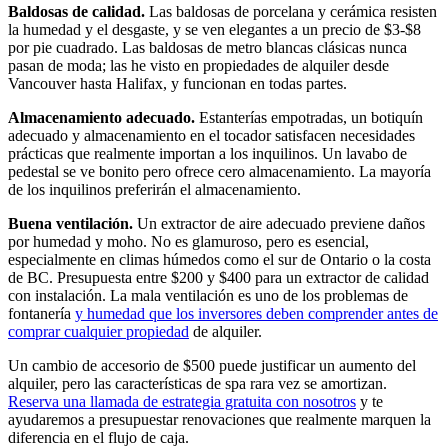
Baldosas de calidad.
Las baldosas de porcelana y cerámica resisten
la humedad y el desgaste, y se ven elegantes a un precio de $3-$8
por pie cuadrado. Las baldosas de metro blancas clásicas nunca
pasan de moda; las he visto en propiedades de alquiler desde
Vancouver hasta Halifax, y funcionan en todas partes.
Almacenamiento adecuado.
Estanterías empotradas, un botiquín
adecuado y almacenamiento en el tocador satisfacen necesidades
prácticas que realmente importan a los inquilinos. Un lavabo de
pedestal se ve bonito pero ofrece cero almacenamiento. La mayoría
de los inquilinos preferirán el almacenamiento.
Buena ventilación.
Un extractor de aire adecuado previene daños
por humedad y moho. No es glamuroso, pero es esencial,
especialmente en climas húmedos como el sur de Ontario o la costa
de BC. Presupuesta entre $200 y $400 para un extractor de calidad
con instalación. La mala ventilación es uno de los problemas de
fontanería
y humedad que los inversores deben comprender antes de
comprar cualquier propiedad
de alquiler.
Un cambio de accesorio de $500 puede justificar un aumento del
alquiler, pero las características de spa rara vez se amortizan.
Reserva una llamada de estrategia gratuita con nosotros
y te
ayudaremos a presupuestar renovaciones que realmente marquen la
diferencia en el flujo de caja.