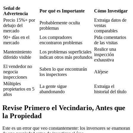
Señal de
Por qué es Importante
Cómo Investigar
Advertencia
Precio 15%+ por
Extraiga datos de
Probablemente oculta
debajo del
ventas
problemas
mercado
comparables
90+ días en el
Los compradores
Pida comentarios
mercado
encontraron problemas
de las visitas
Realice una
Mantenimiento
Los problemas superficiales
inspección
diferido visible
indican otros más profundos
exhaustiva
El vendedor no
Saben lo que encontrarán
negocia
Aléjese
los inspectores
inspecciones
Múltiples
La gente sigue
Extraiga el
propietarios en 5
abandonando
historial del título
años
Revise Primero el Vecindario, Antes que
la Propiedad
Este es un error que veo constantemente: los inversores se enamoran