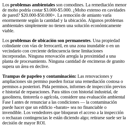
Los
problemas ambientales
son comodines. La remediación menor
de moho podría costar $3.000-$5.000. ¿Moho extenso en cavidades
de pared? $20.000-$50.000+. La remoción de amianto varía
enormemente según la cantidad y la ubicación. Algunos problemas
ambientales simplemente no tienen una solución económicamente
viable.
Los
problemas de ubicación son permanentes
. Una propiedad
colindante con vías de ferrocarril, en una zona inundable o en un
vecindario con creciente delincuencia tiene limitaciones
incorporadas. Ninguna renovación arregla la proximidad a una
planta de procesamiento. Ninguna cantidad de encimeras de granito
supera un área en declive.
Trampas de papeleo y contaminación:
Las renovaciones y
ampliaciones sin permiso pueden forzar una remediación costosa o
permisos a posteriori. Pida permisos, informes de inspección previos
e historial de reparaciones. Para sitios con historial industrial, de
gasolinera, tintorería o agrícola, considere una evaluación ambiental
Fase I antes de renunciar a las condiciones — la contaminación
puede hacer que un edificio «barato» sea no financiable o
invendible. Los vendedores que bloquean el acceso a la inspección
o rechazan contingencias le están diciendo algo; retirarse suele ser la
decisión de mayor ROI.