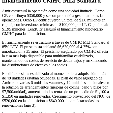
financiamiento CMHC MLI Standard
Amir estructuró la operación como una sociedad limitada. Como
GP, contribuyó $350,000 y se comprometió a gestionar todas las
operaciones. Ocho LP contribuyeron un total de $1.6 millones en
capital, con inversiones mínimas de $100,000 por LP. Capital total:
$1.95 millones. LendCity aseguró el financiamiento hipotecario
CMHC para la adquisición.
El financiamiento se estructuró a través de CMHC MLI Standard al
85% LTV. El prestamista adelantó $6,630,000 al 4.35% con
amortización a 35 años. El préstamo asegurado por CMHC ofrecía
la tasa más baja disponible para multifamiliar estabilizado,
manteniendo los costos de servicio de deuda bajos y maximizando
las distribuciones de efectivo a los socios.
El edificio estaba estabilizado al momento de la adquisición — 42
de 48 unidades estaban ocupadas. El plan de valor agregado de
Amir: renovar las 6 unidades vacantes y 12 unidades adicionales en
la rotación de arrendamientos (mejoras de cocina, baño y pisos por
$7,500/unidad), aumentando las rentas de un promedio de $1,100 a
$1,350 en unidades renovadas. Crecimiento proyectado del NOI: de
$520,000 en la adquisición a $640,000 al completar todas las
renovaciones (año 3).