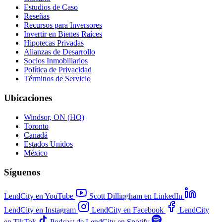
Estudios de Caso
Reseñas
Recursos para Inversores
Invertir en Bienes Raíces
Hipotecas Privadas
Alianzas de Desarrollo
Socios Inmobiliarios
Política de Privacidad
Términos de Servicio
Ubicaciones
Windsor, ON (HQ)
Toronto
Canadá
Estados Unidos
México
Síguenos
LendCity en YouTube
Scott Dillingham en LinkedIn
LendCity en Instagram
LendCity en Facebook
LendCity
en TikTok
Podcast de LendCity en Spotify