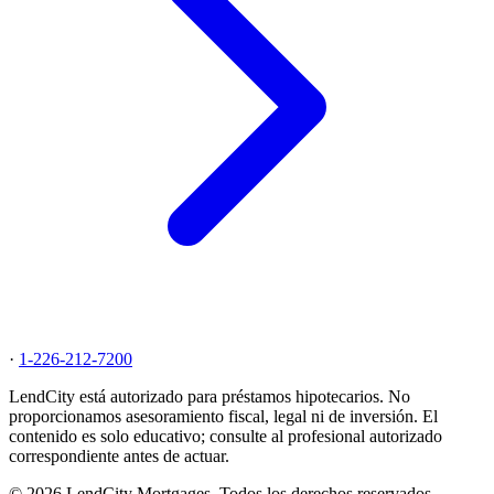
·
1-226-212-7200
LendCity está autorizado para préstamos hipotecarios. No
proporcionamos asesoramiento fiscal, legal ni de inversión. El
contenido es solo educativo; consulte al profesional autorizado
correspondiente antes de actuar.
© 2026 LendCity Mortgages. Todos los derechos reservados.