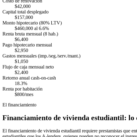
Costo de renovación
$42,000
Capital total desplegado
$157,000
Monto hipotecario (80% LTV)
$460,000 al 6.6%
Renta bruta mensual (8 hab.)
$6,400
Pago hipotecario mensual
$2,950
Gastos mensuales (imp./seg./serv./mant.)
$1,050
Flujo de caja mensual neto
$2,400
Retorno anual cash-on-cash
18.3%
Renta por habitación
$800/mes
El financiamiento
Financiamiento de vivienda estudiantil: lo
El financiamiento de vivienda estudiantil requiere prestamistas que e
estudiantiles que los A-lenders, quienes pueden no reconocer el ingre