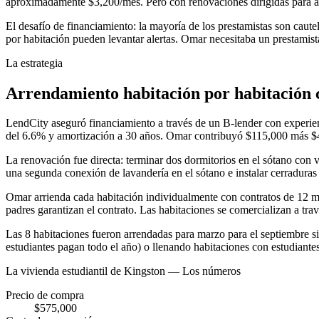
aproximadamente $3,200/mes. Pero con renovaciones dirigidas para agr
El desafío de financiamiento: la mayoría de los prestamistas son caute
por habitación pueden levantar alertas. Omar necesitaba un prestamist
La estrategia
Arrendamiento habitación por habitación 
LendCity aseguró financiamiento a través de un B-lender con experie
del 6.6% y amortización a 30 años. Omar contribuyó $115,000 más $42
La renovación fue directa: terminar dos dormitorios en el sótano con 
una segunda conexión de lavandería en el sótano e instalar cerraduras
Omar arrienda cada habitación individualmente con contratos de 12 mes
padres garantizan el contrato. Las habitaciones se comercializan a trav
Las 8 habitaciones fueron arrendadas para marzo para el septiembre s
estudiantes pagan todo el año) o llenando habitaciones con estudiantes 
La vivienda estudiantil de Kingston — Los números
Precio de compra
$575,000