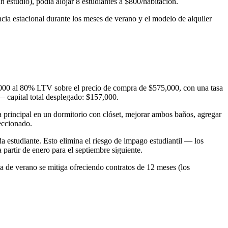
estudio), podía alojar 8 estudiantes a $800/habitación.
ncia estacional durante los meses de verano y el modelo de alquiler
0,000 al 80% LTV sobre el precio de compra de $575,000, con una tasa
 capital total desplegado: $157,000.
ta principal en un dormitorio con clóset, mejorar ambos baños, agregar
peccionado.
a estudiante. Esto elimina el riesgo de impago estudiantil — los
 partir de enero para el septiembre siguiente.
 de verano se mitiga ofreciendo contratos de 12 meses (los