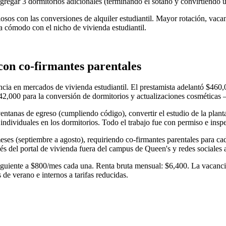
egar 3 dormitorios adicionales (terminando el sótano y convirtiendo un 
losos con las conversiones de alquiler estudiantil. Mayor rotación, vaca
a cómodo con el nicho de vivienda estudiantil.
con co-firmantes parentales
ncia en mercados de vivienda estudiantil. El prestamista adelantó $46
,000 para la conversión de dormitorios y actualizaciones cosméticas —
ventanas de egreso (cumpliendo código), convertir el estudio de la plan
 individuales en los dormitorios. Todo el trabajo fue con permiso e ins
es (septiembre a agosto), requiriendo co-firmantes parentales para cad
és del portal de vivienda fuera del campus de Queen's y redes sociales a
iguiente a $800/mes cada una. Renta bruta mensual: $6,400. La vacancia
de verano e internos a tarifas reducidas.