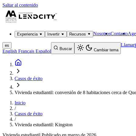
Saltar al contenido
Nosotros
Contacto
Age
Experiencia
Invertir
Recursos
Llamar
es
Buscar
Cambiar tema
English
Français
Español
Casos de éxito
Vivienda estudiantil: conversión de 8 habitaciones cerca de Qu
Inicio
/
Casos de éxito
/
Vivienda estudiantil: Kingston
Vivienda estudiantil
Publicado en marzo de 2026