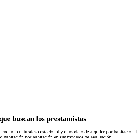
 que buscan los prestamistas
ntiendan la naturaleza estacional y el modelo de alquiler por habitació
so habitación por habitación en sus modelos de evaluación.