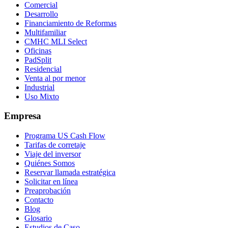
Comercial
Desarrollo
Financiamiento de Reformas
Multifamiliar
CMHC MLI Select
Oficinas
PadSplit
Residencial
Venta al por menor
Industrial
Uso Mixto
Empresa
Programa US Cash Flow
Tarifas de corretaje
Viaje del inversor
Quiénes Somos
Reservar llamada estratégica
Solicitar en línea
Preaprobación
Contacto
Blog
Glosario
Estudios de Caso