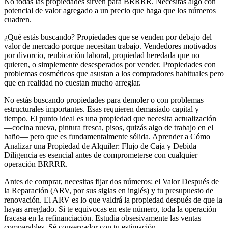
No todas las propiedades sirven para BRRRR. Necesitas algo con
potencial de valor agregado a un precio que haga que los números
cuadren.
¿Qué estás buscando? Propiedades que se venden por debajo del
valor de mercado porque necesitan trabajo. Vendedores motivados
por divorcio, reubicación laboral, propiedad heredada que no
quieren, o simplemente desesperados por vender. Propiedades con
problemas cosméticos que asustan a los compradores habituales pero
que en realidad no cuestan mucho arreglar.
No estás buscando propiedades para demoler o con problemas
estructurales importantes. Esas requieren demasiado capital y
tiempo. El punto ideal es una propiedad que necesita actualización
—cocina nueva, pintura fresca, pisos, quizás algo de trabajo en el
baño— pero que es fundamentalmente sólida. Aprender a Cómo
Analizar una Propiedad de Alquiler: Flujo de Caja y Debida
Diligencia es esencial antes de comprometerse con cualquier
operación BRRRR.
Antes de comprar, necesitas fijar dos números: el Valor Después de
la Reparación (ARV, por sus siglas en inglés) y tu presupuesto de
renovación. El ARV es lo que valdrá la propiedad después de que la
hayas arreglado. Si te equivocas en este número, toda la operación
fracasa en la refinanciación. Estudia obsesivamente las ventas
comparables. Sé conservador con tu estimación.