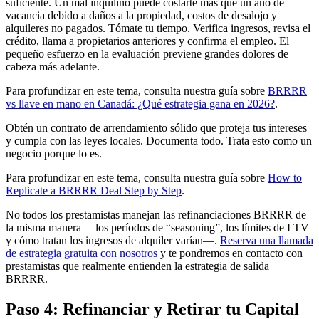
suficiente. Un mal inquilino puede costarte más que un año de
vacancia debido a daños a la propiedad, costos de desalojo y
alquileres no pagados. Tómate tu tiempo. Verifica ingresos, revisa el
crédito, llama a propietarios anteriores y confirma el empleo. El
pequeño esfuerzo en la evaluación previene grandes dolores de
cabeza más adelante.
Para profundizar en este tema, consulta nuestra guía sobre
BRRRR
vs llave en mano en Canadá: ¿Qué estrategia gana en 2026?
.
Obtén un contrato de arrendamiento sólido que proteja tus intereses
y cumpla con las leyes locales. Documenta todo. Trata esto como un
negocio porque lo es.
Para profundizar en este tema, consulta nuestra guía sobre
How to
Replicate a BRRRR Deal Step by Step
.
No todos los prestamistas manejan las refinanciaciones BRRRR de
la misma manera —los períodos de “seasoning”, los límites de LTV
y cómo tratan los ingresos de alquiler varían—.
Reserva una llamada
de estrategia gratuita con nosotros
y te pondremos en contacto con
prestamistas que realmente entienden la estrategia de salida
BRRRR.
Paso 4: Refinanciar y Retirar tu Capital