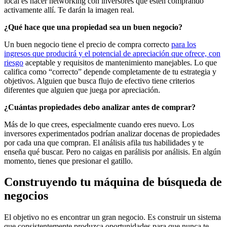
local es hacer networking con inversores que estén comprando
activamente allí. Te darán la imagen real.
¿Qué hace que una propiedad sea un buen negocio?
Un buen negocio tiene el precio de compra correcto
para los
ingresos que producirá y el potencial de apreciación que ofrece, con
riesgo
aceptable y requisitos de mantenimiento manejables. Lo que
califica como “correcto” depende completamente de tu estrategia y
objetivos. Alguien que busca flujo de efectivo tiene criterios
diferentes que alguien que juega por apreciación.
¿Cuántas propiedades debo analizar antes de comprar?
Más de lo que crees, especialmente cuando eres nuevo. Los
inversores experimentados podrían analizar docenas de propiedades
por cada una que compran. El análisis afila tus habilidades y te
enseña qué buscar. Pero no caigas en parálisis por análisis. En algún
momento, tienes que presionar el gatillo.
Construyendo tu máquina de búsqueda de
negocios
El objetivo no es encontrar un gran negocio. Es construir un sistema
que consistentemente produzca oportunidades para que nunca te