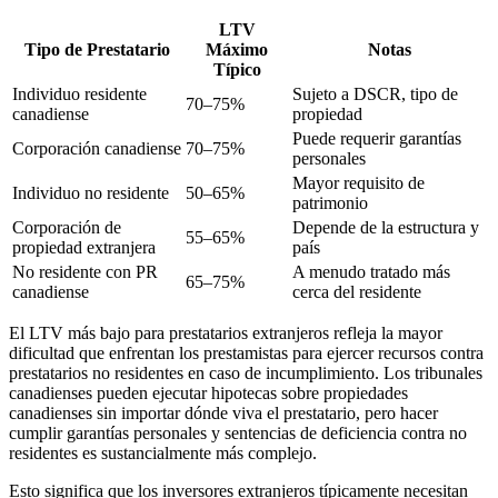
LTV
Tipo de Prestatario
Máximo
Notas
Típico
Individuo residente
Sujeto a DSCR, tipo de
70–75%
canadiense
propiedad
Puede requerir garantías
Corporación canadiense
70–75%
personales
Mayor requisito de
Individuo no residente
50–65%
patrimonio
Corporación de
Depende de la estructura y
55–65%
propiedad extranjera
país
No residente con PR
A menudo tratado más
65–75%
canadiense
cerca del residente
El LTV más bajo para prestatarios extranjeros refleja la mayor
dificultad que enfrentan los prestamistas para ejercer recursos contra
prestatarios no residentes en caso de incumplimiento. Los tribunales
canadienses pueden ejecutar hipotecas sobre propiedades
canadienses sin importar dónde viva el prestatario, pero hacer
cumplir garantías personales y sentencias de deficiencia contra no
residentes es sustancialmente más complejo.
Esto significa que los inversores extranjeros típicamente necesitan