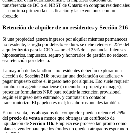
transferencia de BC o el NRST de Ontario en compras residenciales
— confirma primero la clasificación y las exenciones con un
abogado.
Retención de alquiler de no residentes y Sección 216
Si una propiedad genera ingresos por alquiler mientras permaneces
no residente, la regla por defecto es dura: se debe retener el 25% del
alquiler
bruto
para la CRA — no el 25% de la ganancia. Intereses
hipotecarios, impuestos, seguro y honorarios de gestión no reducen
esa retención por defecto.
La mayoría de los landlords no residentes deberían explorar una
elección de
Sección 216
: presentar una declaración canadiense y
pagar impuesto sobre el ingreso neto por alquiler. Eso suele requerir
nombrar un agente canadiense (a menudo tu property manager),
presentar formularios NR6 para reducir la retención provisional
según el ingreso neto estimado, y contratar un contador
transfronterizo. El papeleo es real; los ahorros anuales también.
En una venta, los abogados del comprador pueden retener el 25%
del
precio de venta
a menos que obtengas un certificado de
liquidación de
Sección 116
. Empieza ese proceso tan pronto como
planees vender para que los fondos no queden atrapados esperando