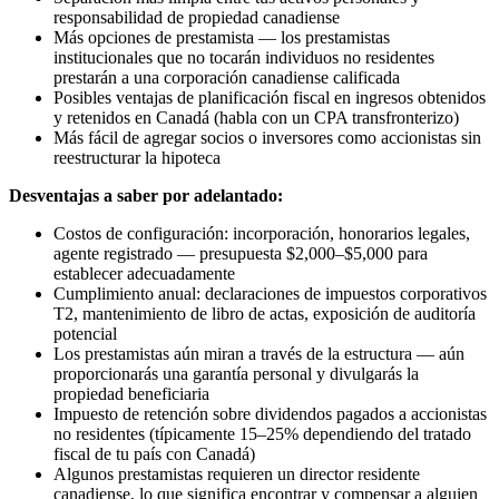
responsabilidad de propiedad canadiense
Más opciones de prestamista — los prestamistas
institucionales que no tocarán individuos no residentes
prestarán a una corporación canadiense calificada
Posibles ventajas de planificación fiscal en ingresos obtenidos
y retenidos en Canadá (habla con un CPA transfronterizo)
Más fácil de agregar socios o inversores como accionistas sin
reestructurar la hipoteca
Desventajas a saber por adelantado:
Costos de configuración: incorporación, honorarios legales,
agente registrado — presupuesta $2,000–$5,000 para
establecer adecuadamente
Cumplimiento anual: declaraciones de impuestos corporativos
T2, mantenimiento de libro de actas, exposición de auditoría
potencial
Los prestamistas aún miran a través de la estructura — aún
proporcionarás una garantía personal y divulgarás la
propiedad beneficiaria
Impuesto de retención sobre dividendos pagados a accionistas
no residentes (típicamente 15–25% dependiendo del tratado
fiscal de tu país con Canadá)
Algunos prestamistas requieren un director residente
canadiense, lo que significa encontrar y compensar a alguien