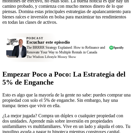
montones de efectivo, no estás solo. La buena noticia es que hay un
camino probado, y comienza con mucho menos dinero de lo que
piensas. Domina estas principales estrategias de apalancamiento para
bienes raíces e inversión en bolsa para maximizar tus rendimientos
en todas las clases de activos.
PODCAST
Escuchar este episodio
The BRRRR Strategy Explained: How to Refinance and
Spotify
Renovate Your Way to Multiple Rentals in Canada
The Wisdom Lifestyle Money Show
Empezar Poco a Poco: La Estrategia del
5% de Enganche
Esto es algo que la mayoría de la gente no sabe: puedes comprar una
propiedad con solo el 5% de enganche. Sin embargo, hay una
trampa: tienes que vivir en ella.
¿La mejor jugada? Compra un dúplex o cualquier propiedad con
dos unidades. Aprende más sobre inversión en propiedades
unifamiliares vs multifamiliares. Vive en un lado y alquila el otro. Tu
inquilino ayuda a pagar tu hipoteca mientras construyes capital.