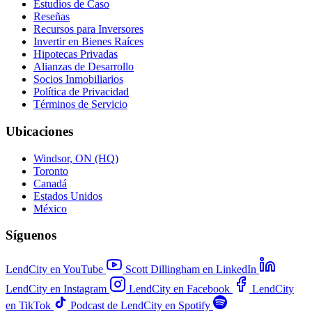
Estudios de Caso
Reseñas
Recursos para Inversores
Invertir en Bienes Raíces
Hipotecas Privadas
Alianzas de Desarrollo
Socios Inmobiliarios
Política de Privacidad
Términos de Servicio
Ubicaciones
Windsor, ON (HQ)
Toronto
Canadá
Estados Unidos
México
Síguenos
LendCity en YouTube
Scott Dillingham en LinkedIn
LendCity en Instagram
LendCity en Facebook
LendCity
en TikTok
Podcast de LendCity en Spotify