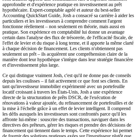
approfondie et d'expérience pratique en investissement au prêt
hypothécaire. Expert-comptable agréé et auteur du best-seller
Accounting QuickStart Guide, Josh a consacré sa carrière à aider les
particuliers et les investisseurs à comprendre comment l'argent
fonctionne réellement – non seulement en théorie, mais aussi en
pratique. Son expérience en comptabilité lui donne un avantage
certain dans l'analyse des flux de trésorerie, de l'efficacité fiscale, de
l'effet de levier et du risque à long terme, et il apporte la même clarté
à chaque décision de financement. Les clients n'obtiennent pas
seulement un prêt – ils acquièrent une compréhension claire de la
manière dont leur hypothèque s'intègre dans leur stratégie financière
et d'investissement plus large.
Ce qui distingue vraiment Josh, c'est qu'il ne donne pas de conseils
depuis les coulisses – il fait activement ce que font ses clients. En
tant qu'investisseur immobilier expérimenté avec un portefeuille
locatif croissant à travers les États-Unis, Josh a une expérience
directe de la structuration de prêts DSCR, de l'exécution de
rénovations à valeur ajoutée, du refinancement de portefeuilles et de
la mise à l'échelle grâce à un effet de levier intelligent. Il comprend
les défis auxquels les investisseurs sont confrontés parce qu'il les
affronte lui-même : souscrire des transactions, naviguer dans les
directives des prêteurs, gérer les risques et prendre des décisions de
financement qui tiennent dans le temps. Cette expérience lui permet
de fournir des solutions pratiques axées sur l'investisseur plutôt que