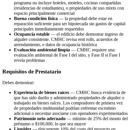
programa no incluye hoteles, moteles, cocinas compartidas
(residencias de estudiantes), o propiedades de uso mixto con
espacio principalmente comercial
Buena condición física
— la propiedad debe estar en
reparación suficiente para ser hipotecada sin gastos de capital
principales inmediatamente requeridos
Ocupancia estable
— el edificio debe demostrar ingreso de
alquiler consistente. CMHC revisa rent rolls, acuerdos de
arrendamiento, e datos de ocupancia histórica
Evaluación ambiental limpia
— CMHC requiere una
evaluación ambiental de Fase I del sitio, y Fase II si Fase I
revela problemas
Requisitos de Prestatario
Debes demostrar:
Experiencia de bienes raíces
— CMHC busca evidencia de
que has sido dueño y administrado propiedades de alquiler o
trabajado en bienes raíces. Los compradores de primera vez
de propiedades multiunidad podrían enfrentar escrutinio
adicional o necesitar asociarse con operadores experimentados
Patrimonio neto adecuado
— mínimo de 25% del monto del
préstamo o $100,000, lo que sea mayor
Liquidez
— típicamente 10% del costo del proyecto en