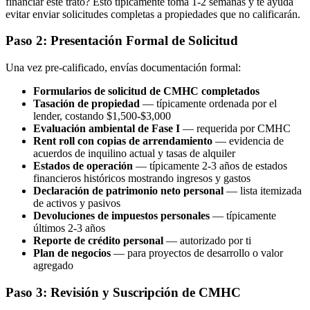
financiar este trato? Esto típicamente toma 1-2 semanas y te ayuda
evitar enviar solicitudes completas a propiedades que no calificarán.
Paso 2: Presentación Formal de Solicitud
Una vez pre-calificado, envías documentación formal:
Formularios de solicitud de CMHC completados
Tasación de propiedad
— típicamente ordenada por el
lender, costando $1,500-$3,000
Evaluación ambiental de Fase I
— requerida por CMHC
Rent roll con copias de arrendamiento
— evidencia de
acuerdos de inquilino actual y tasas de alquiler
Estados de operación
— típicamente 2-3 años de estados
financieros históricos mostrando ingresos y gastos
Declaración de patrimonio neto personal
— lista itemizada
de activos y pasivos
Devoluciones de impuestos personales
— típicamente
últimos 2-3 años
Reporte de crédito personal
— autorizado por ti
Plan de negocios
— para proyectos de desarrollo o valor
agregado
Paso 3: Revisión y Suscripción de CMHC