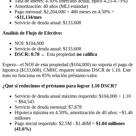
Tasa de interés: 4.50% (mercado actual, típico 4.25-4.75%)
Amortización: 40 años (MLI estándar)
Pago mensual: $2,204,000 ÷ 480 meses en 4.50% =
~$11,134/mes
Servicio de deuda anual: $133,608
Análisis de Flujo de Efectivo:
NOI: $104,000
Servicio de deuda anual: $133,608
DSCR: 0.78
← Esta propiedad
no califica
Espera—el NOI de esta propiedad ($104,000) no soporta el pago de
hipoteca ($133,608). CMHC requiere mínimo DSCR de 1.10. Este
trato no funciona en 85% relación préstamo-valor.
¿Qué si reducimos el préstamo para lograr 1.10 DSCR?
Servicio de deuda anual máximo requerido: $104,000 ÷ 1.10
= $94,545
Servicio de deuda mensual: $7,878
Hipoteca máxima en 4.50%, amortización de 40 años: ~$1.46
millones
Pago inicial requerido: $2.5M - $1.46M =
$1.04 millones
(41.6%)