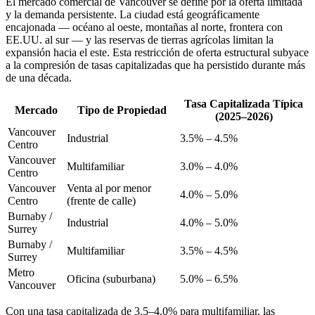
El mercado comercial de Vancouver se define por la oferta limitada
y la demanda persistente. La ciudad está geográficamente
encajonada — océano al oeste, montañas al norte, frontera con
EE.UU. al sur — y las reservas de tierras agrícolas limitan la
expansión hacia el este. Esta restricción de oferta estructural subyace
a la compresión de tasas capitalizadas que ha persistido durante más
de una década.
Tasa Capitalizada Típica
Mercado
Tipo de Propiedad
(2025–2026)
Vancouver
Industrial
3.5% – 4.5%
Centro
Vancouver
Multifamiliar
3.0% – 4.0%
Centro
Vancouver
Venta al por menor
4.0% – 5.0%
Centro
(frente de calle)
Burnaby /
Industrial
4.0% – 5.0%
Surrey
Burnaby /
Multifamiliar
3.5% – 4.5%
Surrey
Metro
Oficina (suburbana)
5.0% – 6.5%
Vancouver
Con una tasa capitalizada de 3.5–4.0% para multifamiliar, las