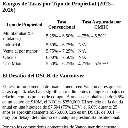
Rangos de Tasas por Tipo de Propiedad (2025–
2026)
Tasa
Tasa Asegurada por
Tipo de Propiedad
Convencional
CMHC
Multifamiliar (5+
5.25% – 6.50%
4.75% – 5.50%
unidades)
Industrial
5.50% – 6.75%
N/A
Venta al por menor
5.75% – 7.25%
N/A
Oficina
6.00% – 7.50%
N/A
Uso Mixto
5.50% – 6.75%
4.75% – 5.50%*
El Desafío del DSCR de Vancouver
El desafío fundamental de financiamiento en Vancouver es que las
tasas capitalizadas bajas significan rendimientos de ingresos bajos en
relación con los precios de compra. A una tasa capitalizada de 3.5%
en un activo de $10M, el NOI es $350,000. El servicio de la deuda
anual en una hipoteca de $7.5M (75% LTV) al 6.0% durante 25
años es aproximadamente $575,000. Eso es un DSCR de 0.61 —
muy por debajo del mínimo de cualquier prestamista institucional.
Por eso los compradores comerciales de Vancouver típicamente: