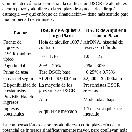
Comprender cómo se comparan la calificación DSCR de alquileres
a corto plazo y alquileres a largo plazo le ayuda a decidir qué
estrategia —y qué enfoque de financiación— tiene más sentido para
una propiedad determinada.
DSCR de Alquiler a
DSCR de Alquiler a
Factor
Largo Plazo
Corto Plazo
Fuente de
Hoja de alquiler 1007 /
AirDNA, historial de
ingresos
contrato
reservas o híbrido
DSCR mínimo
1.0 – 1.10
1.0 – 1.25
típico
Pago inicial
20% – 25%
25% – 30%
Prima de tasa
Tasa DSCR base
+0.25% a 0.75%
Costo del seguro
$1,200 – $2,000/año
$2,500 – $5,000/año
Disponibilidad de
La mayoría de los
Prestamistas DSCR
prestamistas
prestamistas DSCR
selectos
Previsibilidad de
Alta
Moderada a baja
ingresos
Ingresos
1.5x – 3x alquiler de
Alquiler de mercado
potenciales
mercado
La compensación es clara: los alquileres a corto plazo ofrecen un
potencial de ingresos significativamente mayor, pero conllevan más