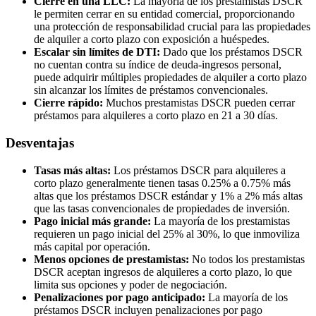
Cierre en una LLC:
La mayoría de los prestamistas DSCR
le permiten cerrar en su entidad comercial, proporcionando
una protección de responsabilidad crucial para las propiedades
de alquiler a corto plazo con exposición a huéspedes.
Escalar sin límites de DTI:
Dado que los préstamos DSCR
no cuentan contra su índice de deuda-ingresos personal,
puede adquirir múltiples propiedades de alquiler a corto plazo
sin alcanzar los límites de préstamos convencionales.
Cierre rápido:
Muchos prestamistas DSCR pueden cerrar
préstamos para alquileres a corto plazo en 21 a 30 días.
Desventajas
Tasas más altas:
Los préstamos DSCR para alquileres a
corto plazo generalmente tienen tasas 0.25% a 0.75% más
altas que los préstamos DSCR estándar y 1% a 2% más altas
que las tasas convencionales de propiedades de inversión.
Pago inicial más grande:
La mayoría de los prestamistas
requieren un pago inicial del 25% al 30%, lo que inmoviliza
más capital por operación.
Menos opciones de prestamistas:
No todos los prestamistas
DSCR aceptan ingresos de alquileres a corto plazo, lo que
limita sus opciones y poder de negociación.
Penalizaciones por pago anticipado:
La mayoría de los
préstamos DSCR incluyen penalizaciones por pago