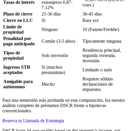
Tasas de interés
extranjeros 6.87-
conv.)
7.12%
Plazo de cierre
21-30 días
30-45 días
Cierre en LLC
Sí
Rara vez
Límite de
Ninguno
10 (Fannie/Freddie)
propiedad
Penalidad por
Común (3-5 años)
Típicamente ninguna
pago anticipado
Residencia principal,
Tipos de
Solo inversión
segunda vivienda,
propiedad
inversión
Ingresos STR
Sí (muchos
Limitado o nulo
aceptados
prestamistas)
Requiere sólidas
Amigable para
Mucho
declaraciones de
autónomos
impuestos
Para una inmersión más profunda en esta comparación, lea nuestro
análisis completo de préstamos DSCR frente a hipotecas
convencionales.
Reserva tu Llamada de Estrategia
DSCR loans let you qualify based on the property’s income, not