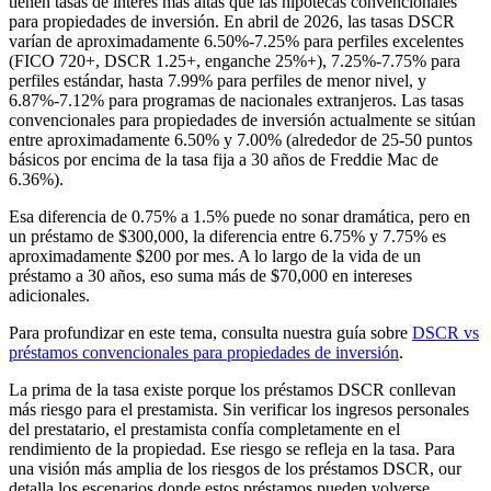
tienen tasas de interés más altas que las hipotecas convencionales
para propiedades de inversión. En abril de 2026, las tasas DSCR
varían de aproximadamente 6.50%-7.25% para perfiles excelentes
(FICO 720+, DSCR 1.25+, enganche 25%+), 7.25%-7.75% para
perfiles estándar, hasta 7.99% para perfiles de menor nivel, y
6.87%-7.12% para programas de nacionales extranjeros. Las tasas
convencionales para propiedades de inversión actualmente se sitúan
entre aproximadamente 6.50% y 7.00% (alrededor de 25-50 puntos
básicos por encima de la tasa fija a 30 años de Freddie Mac de
6.36%).
Esa diferencia de 0.75% a 1.5% puede no sonar dramática, pero en
un préstamo de $300,000, la diferencia entre 6.75% y 7.75% es
aproximadamente $200 por mes. A lo largo de la vida de un
préstamo a 30 años, eso suma más de $70,000 en intereses
adicionales.
Para profundizar en este tema, consulta nuestra guía sobre
DSCR vs
préstamos convencionales para propiedades de inversión
.
La prima de la tasa existe porque los préstamos DSCR conllevan
más riesgo para el prestamista. Sin verificar los ingresos personales
del prestatario, el prestamista confía completamente en el
rendimiento de la propiedad. Ese riesgo se refleja en la tasa. Para
una visión más amplia de los riesgos de los préstamos DSCR, our
detalla los escenarios donde estos préstamos pueden volverse