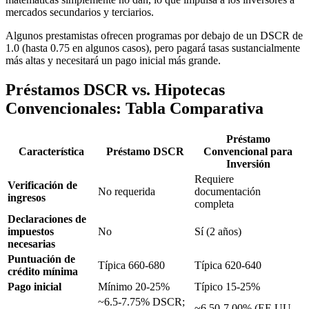
mercados secundarios y terciarios.
Algunos prestamistas ofrecen programas por debajo de un DSCR de
1.0 (hasta 0.75 en algunos casos), pero pagará tasas sustancialmente
más altas y necesitará un pago inicial más grande.
Préstamos DSCR vs. Hipotecas
Convencionales: Tabla Comparativa
Préstamo
Característica
Préstamo DSCR
Convencional para
Inversión
Requiere
Verificación de
No requerida
documentación
ingresos
completa
Declaraciones de
impuestos
No
Sí (2 años)
necesarias
Puntuación de
Típica 660-680
Típica 620-640
crédito mínima
Pago inicial
Mínimo 20-25%
Típico 15-25%
~6.5-7.75% DSCR;
~6.50-7.00% (EE.UU.