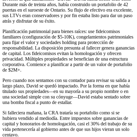
Durante más de treinta años, había construido un portafolio de 42
puertas en el suroeste de Ontario. Su flujo de efectivo era excelente,
sus LTVs eran conservadores y por fin estaba listo para dar un paso
atrás y disfrutar de su éxito.
Planificación patrimonial para bienes raíces: use fideicomisos
familiares (configuración de $5-10K), congelamientos patrimoniales
para fijar el valor y sociedades holding para protección de
responsabilidad. La disposición presunta al fallecer genera ganancias
de capital. Los fideicomisos evitan la homologación y ofrecen
privacidad. Múltiples propiedades se benefician de una estructura
corporativa. Comience a planificar a partir de un valor de portafolio
de $2M+.
Pero cuando nos sentamos con su contador para revisar su salida a
largo plazo, David se quedó impactado. Por la forma en que había
titulado sus propiedades—en su mayoría a su propio nombre o en
una sociedad simple con su cónyuge—David estaba sentado sobre
una bomba fiscal a punto de estallar.
Si falleciera mañana, la CRA trataría su portafolio como si se
hubiera vendido al mediodía. Entre impuestos sobre ganancias de
capital y honorarios de homologación, casi el 30% del trabajo de su
vida pertenecería al gobierno antes de que sus hijos vieran un solo
centavo.