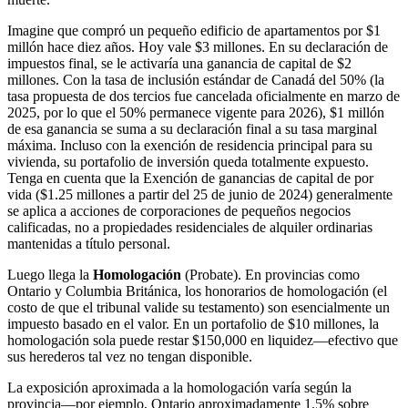
Imagine que compró un pequeño edificio de apartamentos por $1
millón hace diez años. Hoy vale $3 millones. En su declaración de
impuestos final, se le activaría una ganancia de capital de $2
millones. Con la tasa de inclusión estándar de Canadá del 50% (la
tasa propuesta de dos tercios fue cancelada oficialmente en marzo de
2025, por lo que el 50% permanece vigente para 2026), $1 millón
de esa ganancia se suma a su declaración final a su tasa marginal
máxima. Incluso con la exención de residencia principal para su
vivienda, su portafolio de inversión queda totalmente expuesto.
Tenga en cuenta que la Exención de ganancias de capital de por
vida ($1.25 millones a partir del 25 de junio de 2024) generalmente
se aplica a acciones de corporaciones de pequeños negocios
calificadas, no a propiedades residenciales de alquiler ordinarias
mantenidas a título personal.
Luego llega la
Homologación
(Probate). En provincias como
Ontario y Columbia Británica, los honorarios de homologación (el
costo de que el tribunal valide su testamento) son esencialmente un
impuesto basado en el valor. En un portafolio de $10 millones, la
homologación sola puede restar $150,000 en liquidez—efectivo que
sus herederos tal vez no tengan disponible.
La exposición aproximada a la homologación varía según la
provincia—por ejemplo, Ontario aproximadamente 1.5% sobre