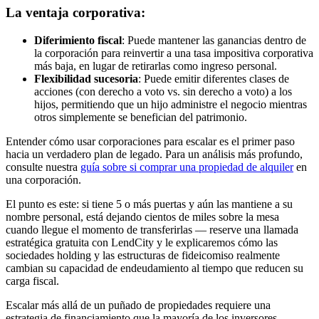
La ventaja corporativa:
Diferimiento fiscal
: Puede mantener las ganancias dentro de
la corporación para reinvertir a una tasa impositiva corporativa
más baja, en lugar de retirarlas como ingreso personal.
Flexibilidad sucesoria
: Puede emitir diferentes clases de
acciones (con derecho a voto vs. sin derecho a voto) a los
hijos, permitiendo que un hijo administre el negocio mientras
otros simplemente se benefician del patrimonio.
Entender cómo usar corporaciones para escalar es el primer paso
hacia un verdadero plan de legado. Para un análisis más profundo,
consulte nuestra
guía sobre si comprar una propiedad de alquiler
en
una corporación.
El punto es este: si tiene 5 o más puertas y aún las mantiene a su
nombre personal, está dejando cientos de miles sobre la mesa
cuando llegue el momento de transferirlas — reserve una llamada
estratégica gratuita con LendCity y le explicaremos cómo las
sociedades holding y las estructuras de fideicomiso realmente
cambian su capacidad de endeudamiento al tiempo que reducen su
carga fiscal.
Escalar más allá de un puñado de propiedades requiere una
estrategia de financiamiento que la mayoría de los inversores