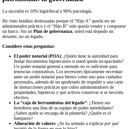
La sucesión es 10% legal/fiscal y 90% psicología.
He visto familias destrozadas porque el “Hijo A” quería ser un
administrador práctico y el “Hijo B” solo quería vender y comprarse
un barco. Sin un
Plan de gobernanza
, usted está dejando un
desastre, no un legado.
Considere estas preguntas:
El poder notarial (POA)
: ¿Quién tiene la autoridad para
firmar documentos hipotecarios si usted queda incapacitado?
Un poder notarial general a menudo no es suficiente para
tenencias corporativas. Los inversores típicamente necesitan
tanto un poder notarial para bienes como uno para cuidados
personales, además de un apoderado de respaldo y una carta
de instrucciones prácticas que cubra administradores de
propiedades, hipotecas y qué activos conservar si se necesita
efectivo.
La “caja de herramientas del legado”
: ¿Tienen sus
herederos una lista de su equipo de poder inmobiliario?
¿Saben quién se encarga de la plomería? ¿Quién es el
banquero?
Alineación de valores
: ¿Se ha sentado a explicar
por qué
invirtió de la forma en que lo hizo?