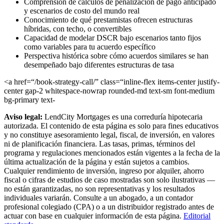
Comprensión de cálculos de penalización de pago anticipado
y escenarios de costo del mundo real
Conocimiento de qué prestamistas ofrecen estructuras
híbridas, con techo, o convertibles
Capacidad de modelar DSCR bajo escenarios tanto fijos
como variables para tu acuerdo específico
Perspectiva histórica sobre cómo acuerdos similares se han
desempeñado bajo diferentes estructuras de tasa
<a href=“/book-strategy-call/” class=“inline-flex items-center justify-
center gap-2 whitespace-nowrap rounded-md text-sm font-medium
bg-primary text-
Aviso legal:
LendCity Mortgages es una correduría hipotecaria
autorizada. El contenido de esta página es solo para fines educativos
y no constituye asesoramiento legal, fiscal, de inversión, en valores
ni de planificación financiera. Las tasas, primas, términos del
programa y regulaciones mencionados están vigentes a la fecha de la
última actualización de la página y están sujetos a cambios.
Cualquier rendimiento de inversión, ingreso por alquiler, ahorro
fiscal o cifras de estudios de caso mostradas son solo ilustrativas —
no están garantizadas, no son representativas y los resultados
individuales variarán. Consulte a un abogado, a un contador
profesional colegiado (CPA) o a un distribuidor registrado antes de
actuar con base en cualquier información de esta página.
Editorial