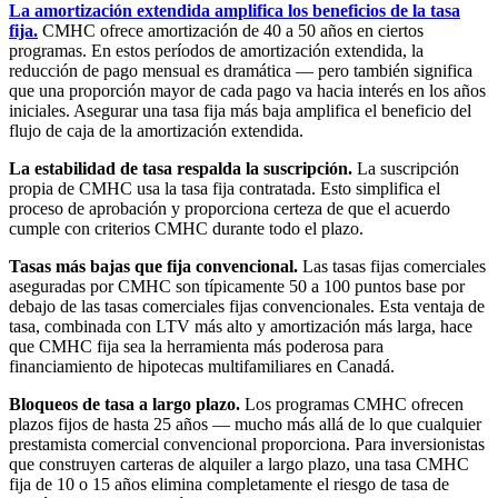
La amortización extendida amplifica los beneficios de la tasa
fija.
CMHC ofrece amortización de 40 a 50 años en ciertos
programas. En estos períodos de amortización extendida, la
reducción de pago mensual es dramática — pero también significa
que una proporción mayor de cada pago va hacia interés en los años
iniciales. Asegurar una tasa fija más baja amplifica el beneficio del
flujo de caja de la amortización extendida.
La estabilidad de tasa respalda la suscripción.
La suscripción
propia de CMHC usa la tasa fija contratada. Esto simplifica el
proceso de aprobación y proporciona certeza de que el acuerdo
cumple con criterios CMHC durante todo el plazo.
Tasas más bajas que fija convencional.
Las tasas fijas comerciales
aseguradas por CMHC son típicamente 50 a 100 puntos base por
debajo de las tasas comerciales fijas convencionales. Esta ventaja de
tasa, combinada con LTV más alto y amortización más larga, hace
que CMHC fija sea la herramienta más poderosa para
financiamiento de hipotecas multifamiliares en Canadá.
Bloqueos de tasa a largo plazo.
Los programas CMHC ofrecen
plazos fijos de hasta 25 años — mucho más allá de lo que cualquier
prestamista comercial convencional proporciona. Para inversionistas
que construyen carteras de alquiler a largo plazo, una tasa CMHC
fija de 10 o 15 años elimina completamente el riesgo de tasa de