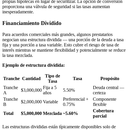
propias hipotecas en lugar de securitizar. La opción de conversión
proporciona una válvula de seguridad si las tasas aumentan
inesperadamente.
Financiamiento Dividido
Para acuerdos comerciales más grandes, algunos prestatarios
negocian una estructura dividida — una porción de la deuda a tasa
fija y una porción a tasa variable. Esto cubre el riesgo de tasa de
interés mientras se mantiene flexibilidad y potencialmente se reduce
la tasa mezclada.
Ejemplo de estructura dividida:
Tipo de
Tranche
Cantidad
Tasa
Propósito
Tasa
Tranche
Fija a 5
Deuda central —
$3,000,000
5.50%
A
años
certeza
Tranche
Preferencial +
Componente
$2,000,000
Variable
B
0.75%
flexible
Cobertura
Total
$5,000,000
Mezclada
~5.60%
parcial
Las estructuras divididas están típicamente disponibles solo de