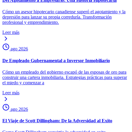
Del Agotamiento a Empresario: Una Historia Hipotecaria
Cómo un asesor hipotecario canadiense superó el agotamiento y la
depresión para lanzar su propia correduría. Transformación
profesional y emprendimiento.
Leer más
ago 2026
De Empleado Gubernamental a Inversor Inmobiliario
Cómo un empleado del gobierno escapó de las esposas de oro para
construir una cartera inmobiliaria. Estrategias prácticas para superar
el miedo y comenzar a
Leer más
ago 2026
El Viaje de Scott Dillingham: De la Adversidad al Exito