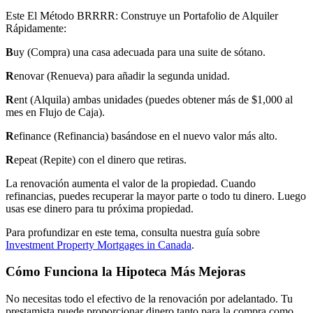
Este El Método BRRRR: Construye un Portafolio de Alquiler
Rápidamente:
B
uy (Compra) una casa adecuada para una suite de sótano.
R
enovar (Renueva) para añadir la segunda unidad.
R
ent (Alquila) ambas unidades (puedes obtener más de $1,000 al
mes en Flujo de Caja).
R
efinance (Refinancia) basándose en el nuevo valor más alto.
R
epeat (Repite) con el dinero que retiras.
La renovación aumenta el valor de la propiedad. Cuando
refinancias, puedes recuperar la mayor parte o todo tu dinero. Luego
usas ese dinero para tu próxima propiedad.
Para profundizar en este tema, consulta nuestra guía sobre
Investment Property Mortgages in Canada
.
Cómo Funciona la Hipoteca Más Mejoras
No necesitas todo el efectivo de la renovación por adelantado. Tu
prestamista puede proporcionar dinero tanto para la compra como