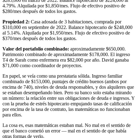
$285,000 en marzo de 2022. Balance hipotecario de $224,000 al
4.79%. Alquilada por $1,850/mes. Flujo de efectivo positivo de
$280/mes después de todos los gastos.
Propiedad 2:
Casa adosada de 3 habitaciones, comprada por
$310,000 en septiembre de 2022. Balance hipotecario de $248,000
al 5.14%. Alquilada por $1,950/mes. Flujo de efectivo positivo de
$370/mes después de todos los gastos.
Valor del portafolio combinado:
aproximadamente $650,000.
Patrimonio combinado de aproximadamente $178,000. El ingreso
T4 de Sarah como enfermera era $82,000 por año. David ganaba
$71,000 como coordinador de proyectos.
En papel, se veía como una prestataria sólida. Ingreso familiar
combinado de $153,000, puntajes de crédito buenos (ambos por
encima de 740), niveles de deuda responsables, y dos alquileres que
se estaban desempeñando bien. Pero su banco solo estaba mirando
un número: la relación entre sus obligaciones de deuda e ingresos. Y
con la prueba de estrés hipotecario empujando tasas de calificación
por encima de la tasa de contrato, las matemáticas no funcionaban
para ellos.
La cosa es, esas matemáticas estaban mal. No mal en el sentido de
que el banco cometió un error — mal en el sentido de que había
otras formas de verlo.