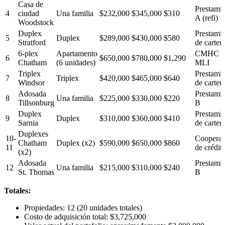
Casa de
Prestamis
4
ciudad
Una familia
$232,000
$345,000
$310
A (refi)
Woodstock
Duplex
Prestamis
5
Duplex
$289,000
$430,000
$580
Stratford
de carter
6-plex
Apartamento
CMHC
6
$650,000
$780,000
$1,290
Chatham
(6 unidades)
MLI
Triplex
Prestamis
7
Triplex
$420,000
$465,000
$640
Windsor
de carter
Adosada
Prestamis
8
Una familia
$225,000
$330,000
$220
Tillsonburg
B
Duplex
Prestamis
9
Duplex
$310,000
$360,000
$410
Sarnia
de carter
Duplexes
10-
Cooperat
Chatham
Duplex (x2)
$590,000
$650,000
$860
11
de crédit
(x2)
Adosada
Prestamis
12
Una familia
$215,000
$310,000
$240
St. Thomas
B
Totales:
Propiedades: 12 (20 unidades totales)
Costo de adquisición total: $3,725,000