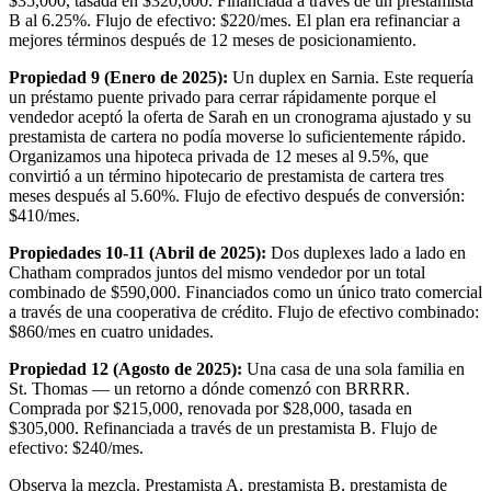
$35,000, tasada en $320,000. Financiada a través de un prestamista
B al 6.25%. Flujo de efectivo: $220/mes. El plan era refinanciar a
mejores términos después de 12 meses de posicionamiento.
Propiedad 9 (Enero de 2025):
Un duplex en Sarnia. Este requería
un préstamo puente privado para cerrar rápidamente porque el
vendedor aceptó la oferta de Sarah en un cronograma ajustado y su
prestamista de cartera no podía moverse lo suficientemente rápido.
Organizamos una hipoteca privada de 12 meses al 9.5%, que
convirtió a un término hipotecario de prestamista de cartera tres
meses después al 5.60%. Flujo de efectivo después de conversión:
$410/mes.
Propiedades 10-11 (Abril de 2025):
Dos duplexes lado a lado en
Chatham comprados juntos del mismo vendedor por un total
combinado de $590,000. Financiados como un único trato comercial
a través de una cooperativa de crédito. Flujo de efectivo combinado:
$860/mes en cuatro unidades.
Propiedad 12 (Agosto de 2025):
Una casa de una sola familia en
St. Thomas — un retorno a dónde comenzó con BRRRR.
Comprada por $215,000, renovada por $28,000, tasada en
$305,000. Refinanciada a través de un prestamista B. Flujo de
efectivo: $240/mes.
Observa la mezcla. Prestamista A, prestamista B, prestamista de