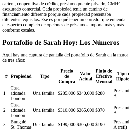
cartera, cooperativa de crédito, préstamo puente privado, CMHC
asegurado comercial. Cada propiedad tenía un camino de
financiamiento diferente porque cada propiedad presentaba
diferentes requisitos. Ese es por qué tener un corredor que entienda
el espectro completo de opciones de préstamos importa más y más
conforme escalas.
Portafolio de Sarah Hoy: Los Números
Aquí hay una captura de pantalla del portafolio de Sarah en la marca
de tres años:
Precio
Flujo de
Valor
Tipo d
#
Propiedad
Tipo
de
Efectivo
Actual
Hipote
Compra
Mensual
Casa
Prestamis
1
adosada
Una familia
$285,000
$340,000
$280
A
London
Casa
Prestamis
2
adosada
Una familia
$310,000
$365,000
$370
A
London
Bungaló
Prestamis
3
Una familia
$199,000
$305,000
$190
St. Thomas
A (refi)