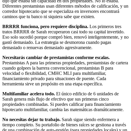
dijo que estaba sin capacidad en dos propiedades. No lo estaba.
Diferentes prestamistas usan diferentes métodos de calificación, y un
corredor hipotecario que se especializa en inversores encontrará
caminos que tu banco ni siquiera sabe que existen.
BRRRR funciona, pero requiere disciplina.
Los primeros tres
tratos BRRRR de Sarah recuperaron casi todo su capital invertido.
Eso solo sucedió porque compró bien, renovó inteligentemente, y no
gastó demasiado. La estrategia se desmorona cuando pagas
demasiado o renuevas demasiado agresivamente.
Necesitarás cambiar de prestamistas conforme escalas.
Prestamistas A para las primeras propiedades, prestamistas de cartera
cuando golpees la barrera convencional, prestamistas B para
velocidad o flexibilidad, CMHC MLI para multifamiliar,
financiamiento privado para situaciones de puente. Cada
herramienta sirve un propósito en una etapa específica.
Multifamiliar acelera todo.
El único edificio de 6 unidades de
Sarah genera más flujo de efectivo que sus primeras cinco
propiedades combinadas. Si puedes calificar para financiamiento
hipotecario multifamiliar, cambia las matemáticas dramáticamente.
No necesitas dejar tu trabajo.
Sarah sigue siendo enfermera a
tiempo completo. Su portafolio de bienes raíces se gestiona a través
de una combinación de auto-gestión (para propiedades locales) y un